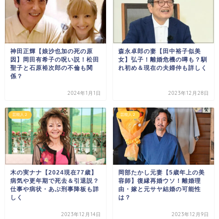
神田正輝【娘沙也加の死の原
森永卓郎の妻【田中裕子似美
因】岡田有希子の呪い説！松田
女】弘子！離婚危機の噂も？馴
聖子と石原裕次郎の不倫も関
れ初め＆現在の夫婦仲も詳しく
係？
2024年1月1日
2023年12月28日
芸能人２
芸能人２
木の実ナナ【2024現在77歳】
岡部たかし元妻【5歳年上の美
病気や更年期で死去＆引退説？
容師】復縁再婚ウソ！離婚理
仕事や病状・あぶ刑事降板も詳
由・嫁と元サヤ結婚の可能性
しく
は？
2023年12月14日
2023年12月9日