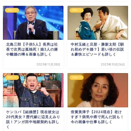
芸能人２
芸能人２
北島三郎【子供5人】長男は社
中村玉緒と旦那・勝新太郎【馴
長で次男は孤独死！娘3人の婿
れ初めデキ婚？】若い頃の伝説
や離婚の噂＆画像も詳しく
＆豪快エピソードも詳しく
2023年11月28日
2023年10月26日
芸能人２
芸能人２
ケンコバ【結婚歴】現在彼女は
倍賞美津子【2024現在】老け
20代美女？歴代嫁に辺見えみり
すぎ？病気や癌で死んだ説も！
説！アンガ田中地獄契約も詳し
今の画像や仕事も詳しく
く