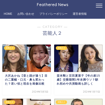
Feathered News
HOME
お問い合わせ
プライバシーポリシー
運営者情報
― CATEGORY ―
芸能人２
芸能人２
芸能人２
大沢あかね【昔と顔が違う】目
堂本剛と百田夏菜子【年の差15
の二重幅・口元・鼻も変わっ
歳】交際期間1年未満ウソ？馴
た？若い頃と現在を画像比較
れ初めや共演動画も詳しく
2024年5月5日
2024年1月11日
芸能人２
芸能人２