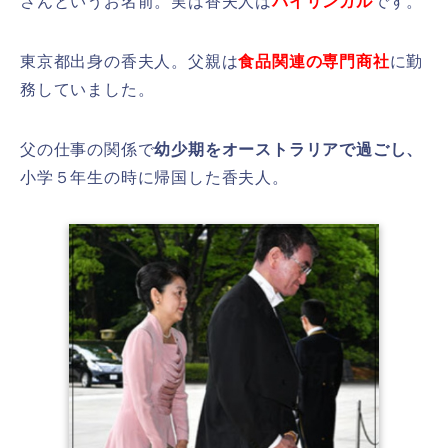
さんというお名前。実は香夫人は
バイリンガル
です。
東京都出身の香夫人。父親は
食品関連の専門商社
に勤
務していました。
父の仕事の関係で
幼少期をオーストラリアで過ごし、
小学５年生の時に帰国した香夫人。