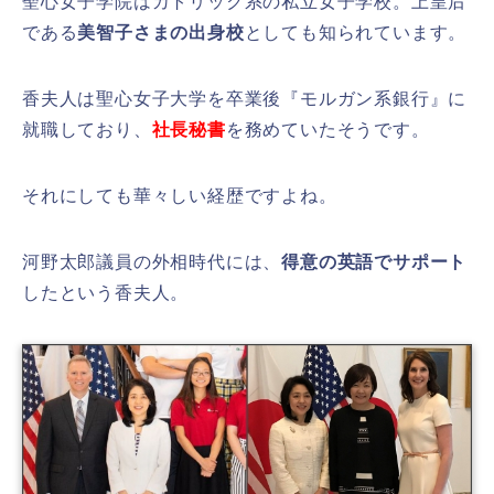
聖心女子学院はカトリック系の私立女子学校。上皇后
である
美智子さまの出身校
としても知られています。
香夫人は聖心女子大学を卒業後『モルガン系銀行』に
就職しており、
社長秘書
を務めていたそうです。
それにしても華々しい経歴ですよね。
河野太郎議員の外相時代には、
得意の英語でサポート
したという香夫人。