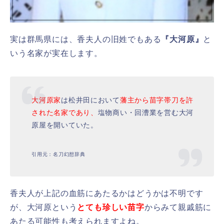
実は群馬県には、香夫人の旧姓でもある
『大河原』
と
いう名家が実在します。
大河原家
は松井田において
藩主から苗字帯刀を許
された名家であり、
塩物商い・回漕業を営む大河
原屋を開いていた。
引用元：名刀幻想辞典
香夫人が上記の血筋にあたるかはどうかは不明です
が、大河原という
とても珍しい苗字
からみて親戚筋に
あたる可能性も考えられますよね。