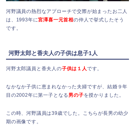
河野議員の熱烈なアプローチで交際が始まったお二人
は、1993年に
宮澤喜一元首相
の仲人で挙式したそう
です。
河野太郎と香夫人の子供は息子1人
河野太郎議員と香夫人の
子供は１人
です。
なかなか子供に恵まれなかった夫婦ですが、結婚９年
目の2002年に第一子となる
男の子
を授かりました。
この時、河野議員は39歳でした。こちらが長男の幼少
期の画像です。