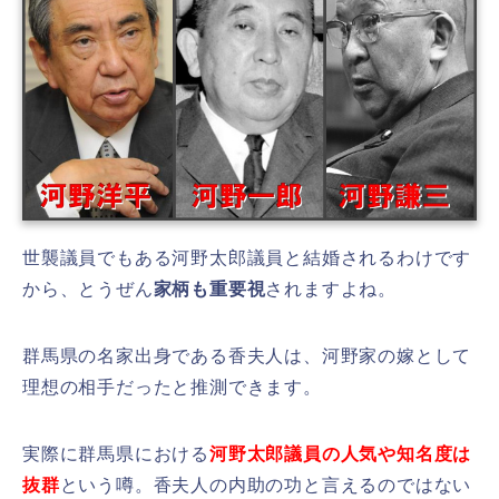
世襲議員でもある河野太郎議員と結婚されるわけです
から、とうぜん
家柄も重要視
されますよね。
群馬県の名家出身である香夫人は、河野家の嫁として
理想の相手だったと推測できます。
実際に群馬県における
河野太郎議員の人気や知名度は
抜群
という噂。香夫人の内助の功と言えるのではない