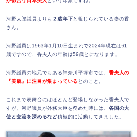
が似合う日本美人
という印象ですね。
河野太郎議員よりも
２歳年下
と報じられている妻の香
さん。
河野議員は1963年1月10日生まれで2024年現在は61
歳ですので、香夫人の年齢は59歳とになります。
河野議員の地元でもある神奈川平塚市では、
香夫人の
『美貌』に注目が集まっている
とのこと。
これまで表舞台にはほとんど登場しなかった香夫人で
すが、河野議員が外務大臣を務めた時には、
各国の大
使と交流を深めるなど
積極的に活動してきました。