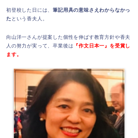
初登校した日には、
筆記用具の意味さえわからなかっ
た
という香夫人。
向山洋一さんが提案した個性を伸ばす教育方針や香夫
人の努力が実って、卒業後は
『作文日本一』を受賞し
ます。