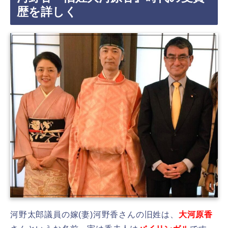
歴を詳しく
河野太郎議員の嫁(妻)河野香さんの旧姓は、
大河原香