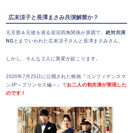
広末涼子と長澤まさみ共演解禁か？
元旦那＆元彼を巡る泥沼四角関係が原因で、
絶対共演
NG
とまでいわれた広末涼子さんと長澤まさみさん。
しかし、そんな２人に異変が起こります。
2020年7月23日に公開された映画『コンフィデンスマ
ンJP～プリンセス編～』で
お二人の初共演が実現した
のです！