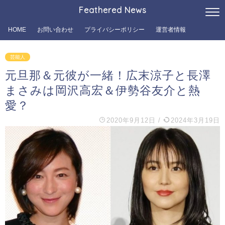
Feathered News
HOME
お問い合わせ
プライバシーポリシー
運営者情報
芸能人
元旦那＆元彼が一緒！広末涼子と長澤
まさみは岡沢高宏＆伊勢谷友介と熱
愛？
2020年9月12日
/
2024年3月19日