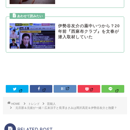
伊勢谷友介の薬中いつから？20
年前『西麻布クラブ』を文春が
潜入取材していた
HOME
トレンド
芸能人
元旦那＆元彼が一緒！広末涼子と長澤まさみは岡沢高宏＆伊勢谷友介と熱愛？
RELATED POST