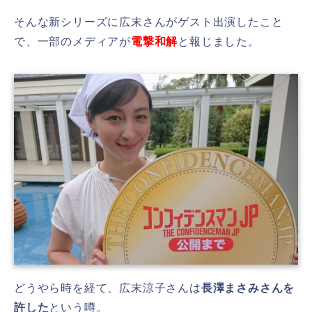
そんな新シリーズに広末さんがゲスト出演したこと
で、
一部のメディアが
電撃和解
と報じました。
どうやら時を経て、広末涼子さんは
長澤まさみさんを
許した
という噂。