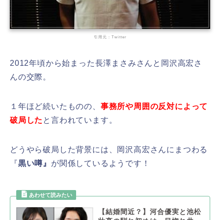
引用元：Twitter
2012年頃から始まった長澤まさみさんと岡沢高宏さ
んの交際。
１年ほど続いたものの、
事務所や周囲の反対によって
破局した
と言われています。
どうやら破局した背景には、岡沢高宏さんにまつわる
『
黒い噂』
が関係しているようです！
【結婚間近？】河合優実と池松