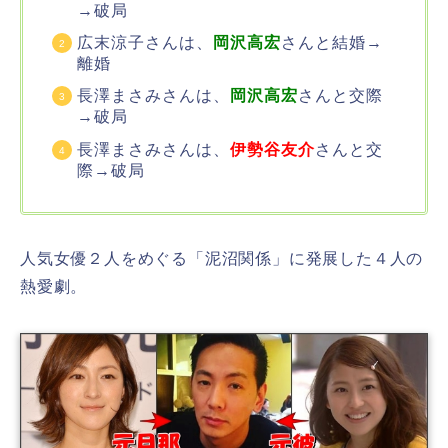
→破局
広末涼子さんは、
岡沢高宏
さんと結婚→
離婚
長澤まさみさんは、
岡沢高宏
さんと交際
→破局
長澤まさみさんは、
伊勢谷友介
さんと交
際→破局
人気女優２人をめぐる「泥沼関係」に発展した４人の
熱愛劇。