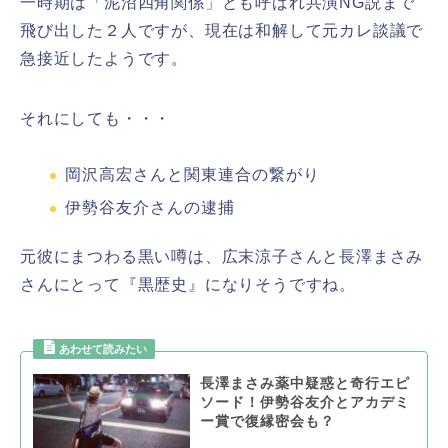
一時期は「泥沼四角関係」とも呼ばれ共演NG説まで
飛び出した２人ですが、現在は和解して元カレ談議で
急接近したようです。
それにしても・・・
岡沢高宏さんと関東連合の繋がり
伊勢谷友介さんの逮捕
元彼にまつわる黒い噂は、広末涼子さんと長澤まさみ
さんにとって『黒歴史』になりそうですね。
長澤まさみ薬中疑惑と奇行エピ
ソード！伊勢谷友介とアカデミ
ー賞で復縁密会も？