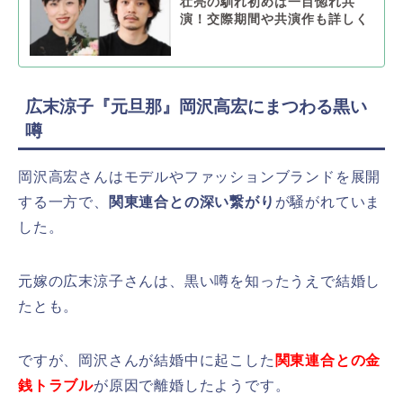
壮亮の馴れ初めは一目惚れ共
演！交際期間や共演作も詳しく
広末涼子『元旦那』岡沢高宏にまつわる黒い
噂
岡沢高宏さんはモデルやファッションブランドを展開
する一方で、
関東連合との深い繋がり
が騒がれていま
した。
元嫁の広末涼子さんは、黒い噂を知ったうえで結婚し
たとも。
ですが、岡沢さんが結婚中に起こした
関東連合との金
銭トラブル
が原因で離婚したようです。