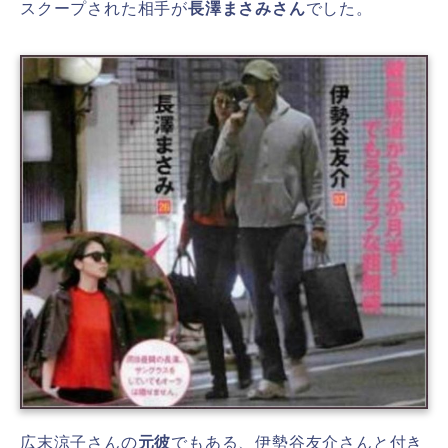
スクープされた相手が
長澤まさみ
さん
でした。
広末涼子さんの
元彼
でもある、伊勢谷友介さんと付き