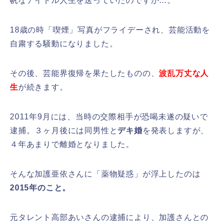
帆なアイドル人生を送っていたのですが…。
18歳の時「喫煙」写真がフライデーされ、芸能活動を
自粛する騒動になりました。
その後、芸能界復帰を果たしたものの、
波乱万丈な人
生
が続きます。
2011年9月には、当時の交際相手が恐喝未遂の疑いで
逮捕。３ヶ月後には同男性と
デキ婚
を発表しますが、
４年あまりで離婚となりました。
そんな加護亜依さんに「薬物疑惑」が浮上したのは
2015年のこと。
元タレント高部あいさんの逮捕により、加護さんとの