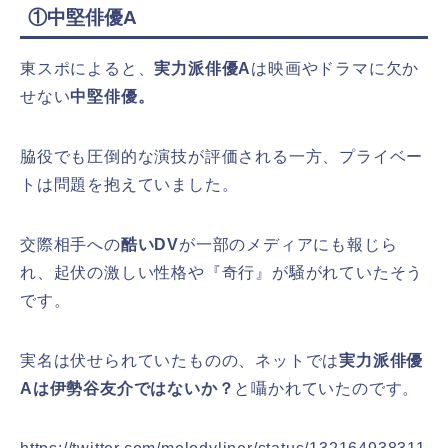
①中堅俳優A
東スポによると、
実力派俳優A
は映画やドラマに欠か
せない
中堅俳優。
脇役でも圧倒的な演技が評価される一方、プライベー
トは問題を抱えていました。
交際相手への
酷いDV
が一部のメディアにも報じら
れ、起伏の激しい性格や『奇行』が騒がれていたそう
です。
実名は伏せられていたものの、ネットでは
実力派俳優
Aは伊勢谷友介ではないか？
と囁かれていたのです。