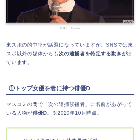
引用元：Twitter
東スポの的中率が話題になっていますが、SNSでは東
スポ以外の媒体からも
次の逮捕者を特定する動きが
出
ています。
①トップ女優を妻に持つ俳優D
マスコミの間で「次の逮捕候補者」に名前があがって
いる人物が
俳優D
。※2020年10月時点。