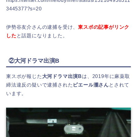
https://twitter.com/melodyliner/status/132164938311
3445377?s=20
伊勢谷友介さんの逮捕を受け、
東スポの記事がリンク
した
と話題になりました。
②大河ドラマ出演B
東スポが報じた
大河ドラマ出演B
は、2019年に麻薬取
締法違反の疑いで逮捕された
ピエール瀧さん
とされて
います。