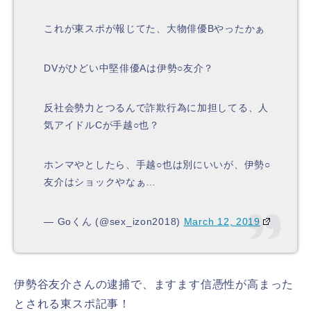
これが東スポが報じてた、大物俳優Bやったかぁ
DVがひどい中堅俳優Aは伊勢○友介？
反社会勢力とつるんで詐欺行為に加担してる、人
気アイドルCが手越○也？
ホンマやとしたら、手越○也は別にいいが、伊勢○
友介はショックやなぁ…
— Goくん (@sex_izon2018)
March 12, 2019
伊勢谷友介さんの逮捕で、ますます信憑性が高まった
とされる東スポ記事！