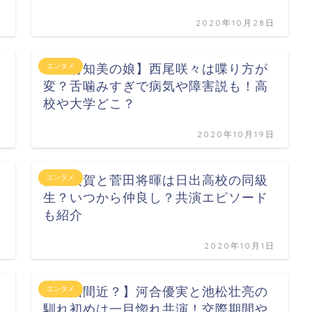
日
2020年10月28日
【西村知美の娘】西尾咲々は喋り方が
エンタメ
変？舌噛みすぎで病気や障害説も！高
校や大学どこ？
日
2020年10月19日
仲野太賀と菅田将暉は日出高校の同級
エンタメ
生？いつから仲良し？共演エピソード
も紹介
日
2020年10月1日
【結婚間近？】河合優実と池松壮亮の
エンタメ
馴れ初めは一目惚れ共演！交際期間や