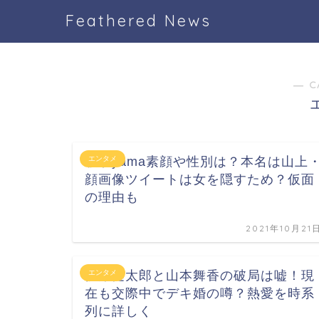
Feathered News
― C
歌手yama素顔や性別は？本名は山上
エンタメ
顔画像ツイートは女を隠すため？仮面
の理由も
2021年10月21
伊藤健太郎と山本舞香の破局は嘘！現
エンタメ
在も交際中でデキ婚の噂？熱愛を時系
列に詳しく