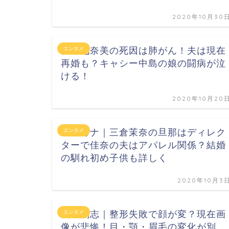
2020年10月30
勝野七奈美の死因は肺がん！夫は現在
エンタメ
再婚も？キャシー中島の娘の闘病が泣
ける！
2020年10月20
マナカナ｜三倉茉奈の旦那はディレク
エンタメ
ターで佳奈の夫はアパレル関係？結婚
の馴れ初め子供も詳しく
2020年10月3
新庄剛志｜整形失敗で顔が変？現在画
エンタメ
像が悲惨！目・顎・眉毛の変化が別