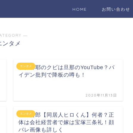
HOME
お問い合わせ
ATEGORY ―
エンタメ
・
小林麻耶のクビは旦那のYouTube？バ
エンタメ
イデン批判で降板の噂も！
日
2020年11月13日
稲垣吾郎【同居人ヒロくん】何者？正
エンタメ
体は会社経営者で嫁は宝塚三条礼！顔
バレ画像も詳しく