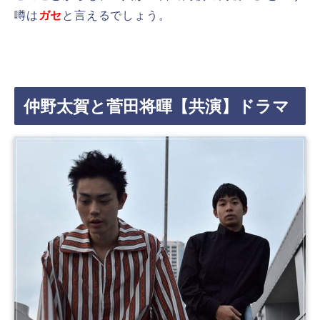
噂は
ガセ
と言えるでしょう。
仲野太賀と菅田将暉【共演】ドラマ