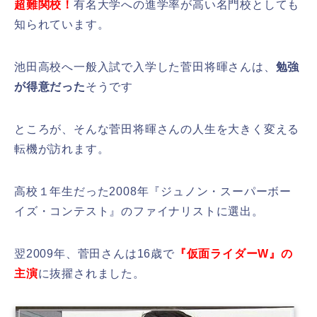
超難関校！
有名大学への進学率が高い名門校としても
知られています。
池田高校へ一般入試で入学した菅田将暉さんは、
勉強
が得意だった
そうです
ところが、そんな菅田将暉さんの人生を大きく変える
転機が訪れます。
高校１年生だった2008年『ジュノン・スーパーボー
イズ・コンテスト』のファイナリストに選出。
翌2009年、菅田さんは16歳で
『
仮面ライダーW』
の
主演
に抜擢されました。