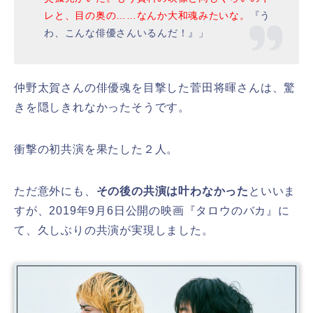
レと、目の奥の……なんか大和魂みたいな。
『う
わ、こんな俳優さんいるんだ！』」
仲野太賀さんの俳優魂を目撃した菅田将暉さんは、驚
きを隠しきれなかったそうです。
衝撃の初共演を果たした２人。
ただ意外にも、
その後の共演は叶わなかった
といいま
すが、2019年9月6日公開の映画『タロウのバカ』に
て、久しぶりの共演が実現しました。