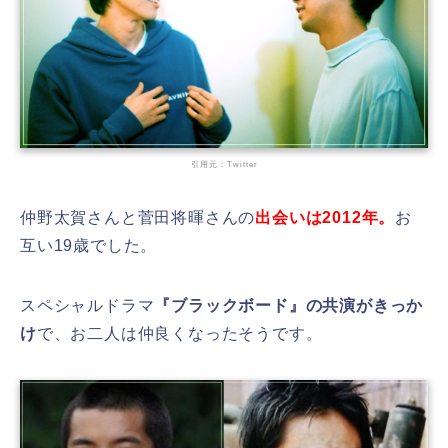
引用元：Twitter
仲野太賀さんと菅田将暉さんの
出会いは2012年。
お
互い19歳でした。
スペシャルドラマ
『ブラックボード』の共演がきっか
け
で、お二人は仲良くなったそうです。