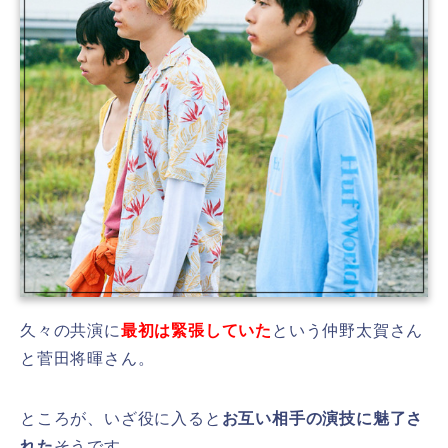
久々の共演に
最初は緊張していた
という仲野太賀さん
と菅田将暉さん。
ところが、いざ役に入ると
お互い相手の演技に魅了さ
れた
そうです。