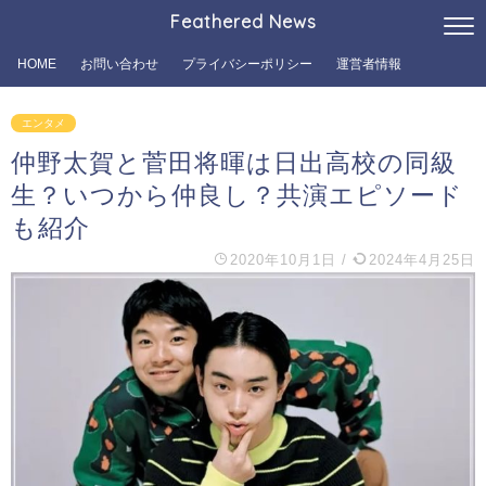
Feathered News
HOME
お問い合わせ
プライバシーポリシー
運営者情報
エンタメ
仲野太賀と菅田将暉は日出高校の同級
生？いつから仲良し？共演エピソード
も紹介
2020年10月1日
/
2024年4月25日