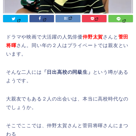
ドラマや映画で大活躍の人気俳優
仲野太賀
さんと
菅田
将暉
さん。同い年の２人はプライベートでは親友とい
います。
そんな二人には
「日出高校の同級生」
という噂がある
ようです。
大親友でもある２人の出会いは、本当に高校時代なの
でしょうか。
そこでここでは、仲野太賀さんと菅田将暉さんにまつ
わる