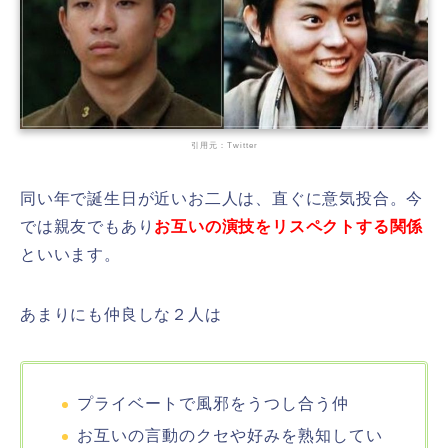
引用元：Twitter
同い年で誕生日が近いお二人は、直ぐに意気投合。今
では親友でもあり
お互いの演技をリスペクトする関係
といいます。
あまりにも仲良しな２人は
プライベートで風邪をうつし合う仲
お互いの言動のクセや好みを熟知してい