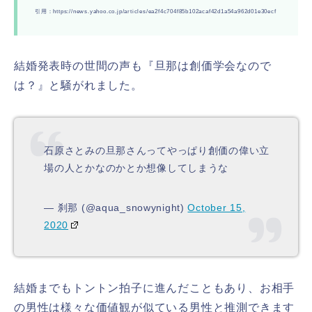
引用：https://news.yahoo.co.jp/articles/ea2f4c704f85b102acaf42d1a54a962d01e30ecf
結婚発表時の世間の声も『旦那は創価学会なので
は？』と騒がれました。
石原さとみの旦那さんってやっぱり創価の偉い立
場の人とかなのかとか想像してしまうな
— 刹那 (@aqua_snowynight)
October 15,
2020
結婚までもトントン拍子に進んだこともあり、お相手
の男性は様々な価値観が似ている男性と推測できます