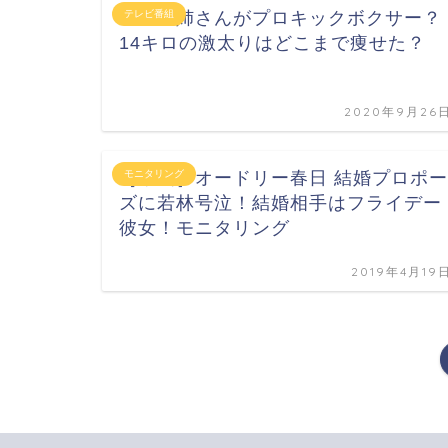
フェフ姉さんがプロキックボクサー？
テレビ番組
14キロの激太りはどこまで痩せた？
2020年9月26
［動画］オードリー春日 結婚プロポー
モニタリング
ズに若林号泣！結婚相手はフライデー
彼女！モニタリング
2019年4月19