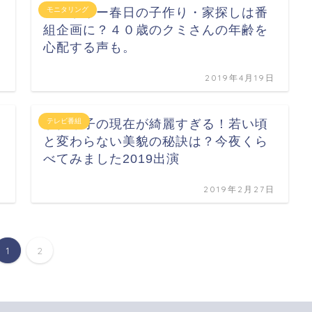
オードリー春日の子作り・家探しは番
モニタリング
組企画に？４０歳のクミさんの年齢を
心配する声も。
日
2019年4月19日
宇徳敬子の現在が綺麗すぎる！若い頃
テレビ番組
と変わらない美貌の秘訣は？今夜くら
べてみました2019出演
日
2019年2月27日
1
2