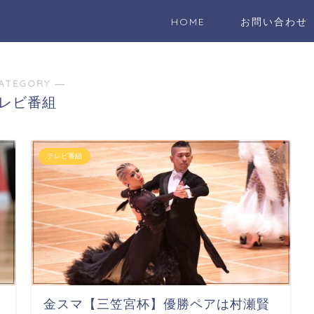
HOME
お問い合わせ
ATEGORY ―
レビ番組
テレビ番組
金スマ【三笠宮杯】優勝ペアは村瀬賢