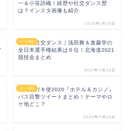
一＆小笹詩織！経歴や社交ダンス歴
は？インスタ画像も紹介
日
2023年1月20日
金スマ社交ダンス｜浅田舞＆進藤学の
テレビ番組
ア
全日本選手権結果は６位！北海道2021
競技会まとめ
日
2021年11月20日
画像｜ガキ使2020『ホテル＆カジノ』
テレビ番組
バス目撃ツイートまとめ！テーマやロ
ケ地どこ？
日
2020年11月26日