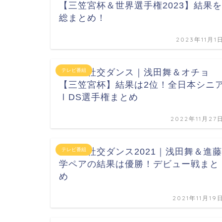
【三笠宮杯＆世界選手権2023】結果を
総まとめ！
2023年11月1
金スマ社交ダンス｜浅田舞＆オチョ
テレビ番組
【三笠宮杯】結果は2位！全日本シニ
ⅠDS選手権まとめ
2022年11月27
金スマ社交ダンス2021｜浅田舞＆進藤
テレビ番組
学ペアの結果は優勝！デビュー戦まと
め
2021年11月19