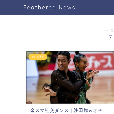
Feathered News
― C
テ
テレビ番組
金スマ社交ダンス｜浅田舞＆オチョ