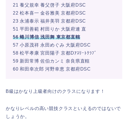
21 養父規幸 養父啓子 大阪府DSC
22 松本喜一 金谷雅美 京都府DSC
23 永浦泰示 福井美羽 京都府DSC
51 平田善範 村田りか 大阪府連 直
56 蜷川博信 浅田舞 東京都直轄
57 小原茂祥 永田めぐみ 大阪府DSC
58 松平孝康 宮田陽子 京都Dｱｽﾘｰﾄｸﾗﾌﾞ
59 新田常博 佐伯カンミ 奈良県直轄
60 和田幸次郎 河野幸恵 京都府DSC
B級はかなり上級者向けのクラスになります！
かなりレベルの高い競技クラスといえるのではないで
しょうか。