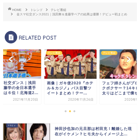
HOME
トレンド
テレビ番組
金スマ社交ダンス2021｜浅田舞＆進藤学ペアの結果は優勝！デビュー戦まとめ
RELATED POST
番組
テレビ番組
テレビ番組
金スマ社交ダンス｜
｜ガキ使2020『ホテ
フェフ姉さんがプロキッ
舞＆進藤学の全日本
カジノ』バス目撃ツ
クボクサー？14キロの激
権結果は６位！北海道2
トまとめ！テー...
太りはどこまで痩せた...
2020年11月26日
2020年9月26日
2021年11
神田沙也加の元旦那は村田充！離婚した現
在がイケメン？ヒモ夫からイメージ上...