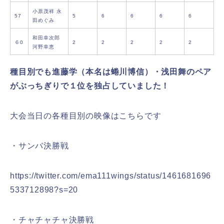
小原茂祥 永
57
5
6
6
6
6
田めぐみ
和田幸次郎
６0
2
2
2
2
2
河野幸恵
種目別でも進藤学（本名は蜷川博信）・浅田舞のペア
がぶっちぎりで１位を独占していました！
大会当日の各種目別の映像はこちらです
・サンバ決勝戦
https://twitter.com/ema111wings/status/1461681696
533712898?s=20
・チャチャチャ決勝戦