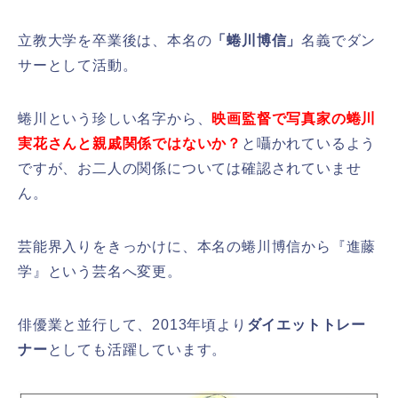
立教大学を卒業後は、本名の
「蜷川博信」
名義でダン
サーとして活動。
蜷川という珍しい名字から、
映画監督で写真家の蜷川
実花さんと親戚関係ではないか？
と囁かれているよう
ですが、お二人の関係については確認されていませ
ん。
芸能界入りをきっかけに、本名の蜷川博信から『進藤
学』という芸名へ変更。
俳優業と並行して、2013年頃より
ダイエットトレー
ナー
としても活躍しています。