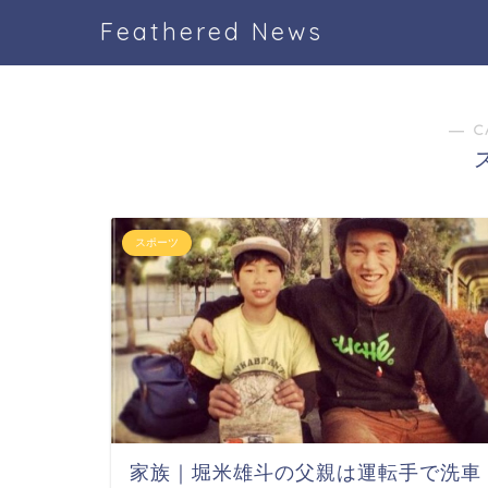
Feathered News
― C
スポーツ
家族｜堀米雄斗の父親は運転手で洗車