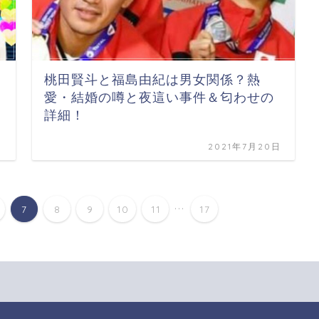
桃田賢斗と福島由紀は男女関係？熱
愛・結婚の噂と夜這い事件＆匂わせの
詳細！
日
2021年7月20日
...
7
8
9
10
11
17