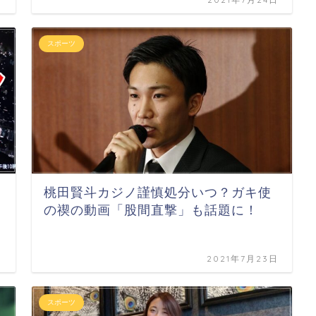
スポーツ
桃田賢斗カジノ謹慎処分いつ？ガキ使
の禊の動画「股間直撃」も話題に！
日
2021年7月23日
スポーツ