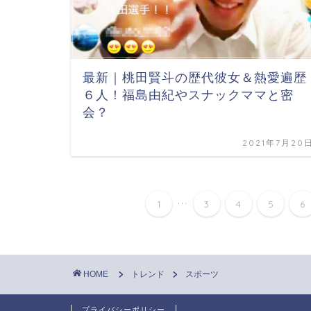
最新｜桃田賢斗の歴代彼女＆熱愛遍歴
６人！福島由紀やスナックママと密
会？
2021年7月20
...
1
3
4
5
6
HOME
トレンド
スポーツ
プライバシーポリシー