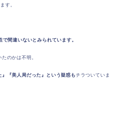
います。
、
性で間違いないとみられています。
いたのかは不明。
た』『美人局だった』という疑惑も
チラついていま