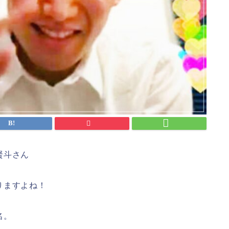
賢斗さん
りますよね！
名。