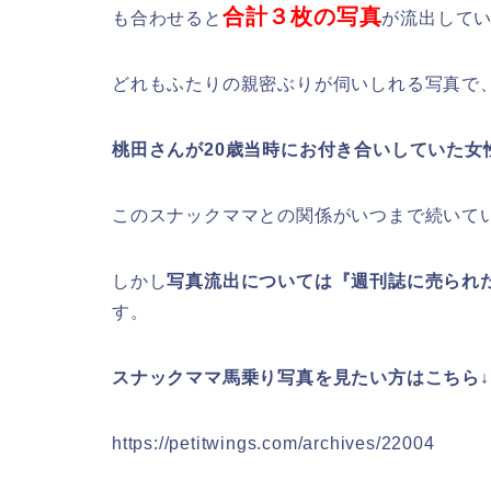
合計３枚の写真
も合わせると
が流出して
どれもふたりの親密ぶりが伺いしれる写真で
桃田さんが20歳当時にお付き合いしていた女
このスナックママとの関係がいつまで続いて
しかし
写真流出については『週刊誌に売られ
す。
スナックママ馬乗り写真を見たい方はこちら↓
https://petitwings.com/archives/22004