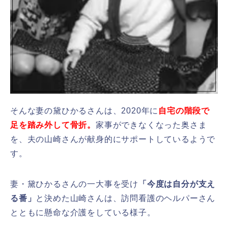
そんな妻の黛ひかるさんは、2020年に
自宅の階段で
足を踏み外して骨折。
家事ができなくなった奥さま
を、夫の山崎さんが献身的にサポートしているようで
す。
妻・黛ひかるさんの一大事を受け
「今度は自分が支え
る番」
と決めた山崎さんは、訪問看護のヘルパーさん
とともに懸命な介護をしている様子。