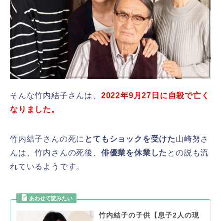
そんな竹内結子さんは、
2022年9月27日に自殺で亡く
なりました。
竹内結子さんの死に
とてもショックを受けた
山崎努さ
んは、竹内さんの死後、
俳優業を休業した
との説も流
れているようです。
竹内結子の子供【息子2人の現