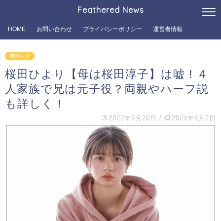
Feathered News
HOME
お問い合わせ
プライバシーポリシー
運営者情報
芸能人２
桜田ひより【母は桜田淳子】は嘘！４
人家族で兄は元子役？両親やハーフ説
も詳しく！
2022年9月20日
/
2024年6月2日