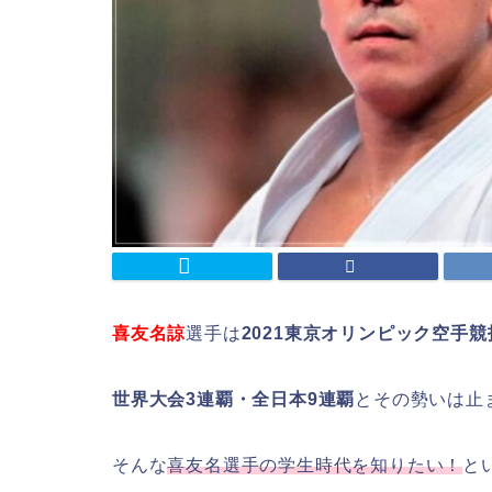
喜友名諒
選手は
2021東京オリンピック空手
世界大会3連覇・全日本9連覇
とその勢いは止
そんな
喜友名選手の学生時代を知りたい！
と