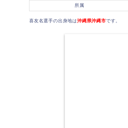
所属
喜友名選手の出身地は
沖縄県沖縄市
です。