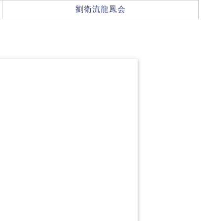
劉衛流龍鳳会