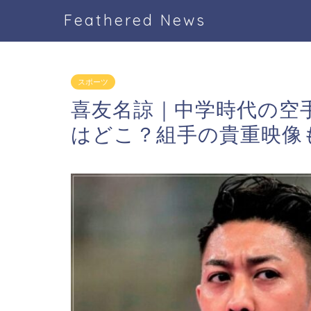
Feathered News
スポーツ
喜友名諒｜中学時代の空
はどこ？組手の貴重映像