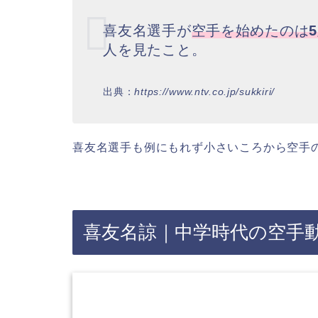
喜友名選手が
空手を始めたのは
人を見たこと。
出典：
https://www.ntv.co.jp/sukkiri/
喜友名選手も例にもれず小さいころから空手
喜友名諒｜中学時代の空手