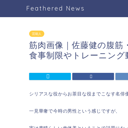
Feathered News
芸能人
筋肉画像｜佐藤健の腹筋
食事制限やトレーニング
シリアスな役からお茶目な役までこなす名俳
一見華奢で今時の男性という感じですが、