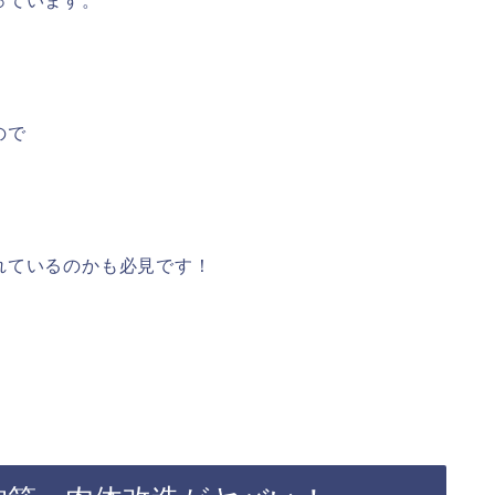
っています。
ので
れているのかも必見です！