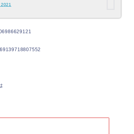
 2021
4606986629121
64869139718807552
は