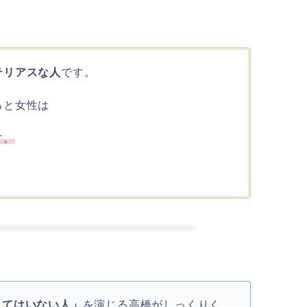
テリアスな人
です。
ると女性は
す。
きてはいない人」
を演じる高橋がしっくりく