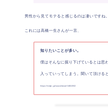
男性から見てモテると感じるのは凄いですね
これには高橋一生さんが一言、
知りたいことが多い。
僕はそんなに掘り下げているとは思
入っていってしまう。聞いて頂ける
https://mdpr.jp/news/detail/1831942