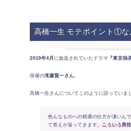
高橋一生 モテポイント①
2019年4月
に放送されていたドラマ
『東京独
俳優の
滝藤賢一さん
。
高橋一生さんについてこのように語っていま
色んなものへの精通の仕方が凄いん
て答えが返ってきます。
こういう男