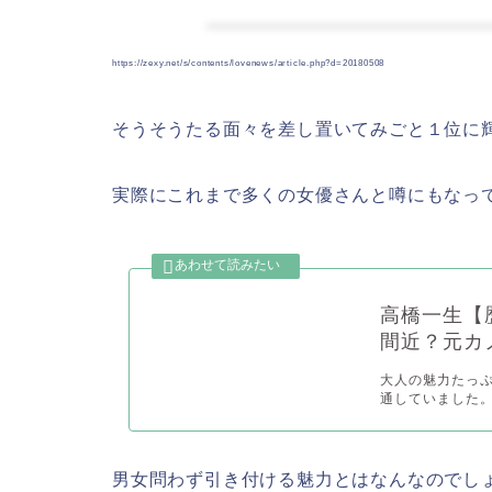
https://zexy.net/s/contents/lovenews/article.php?d=20180508
そうそうたる面々を差し置いてみごと１位に
実際にこれまで多くの女優さんと噂にもなっ
高橋一生【
間近？元カ
大人の魅力たっぷ
通していました。
男女問わず引き付ける魅力とはなんなのでし