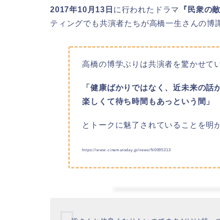
2017年10月13日
に行われたドラマ
『民衆の敵
ティングでも共演者たちが高橋一生さんの博
高橋の博学ぶりは共演者を驚かせて
「健康ばかりではなく、近未来の話
楽しくて待ち時間もあっという間」
とトークに魅了されていることを明
https://www.cinematoday.jp/news/N0095313