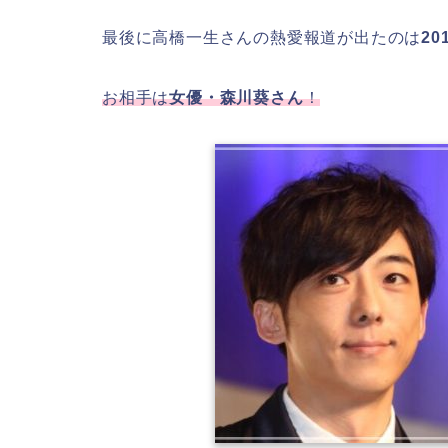
最後に高橋一生さんの熱愛報道が出たのは
20
お相手は
女優・森川葵さん
！