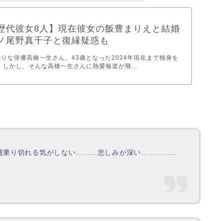
歴代彼女8人】現在彼女の飯豊まりえと結婚
ノ尾野真千子と復縁疑惑も
りな俳優高橋一生さん。43歳となった2024年現在まで独身を
 しかし、そんな高橋一生さんに熱愛報道が飛...
週乗り切れる気がしない………悲しみが深い……………