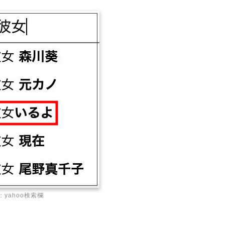
：yahoo検索欄
…