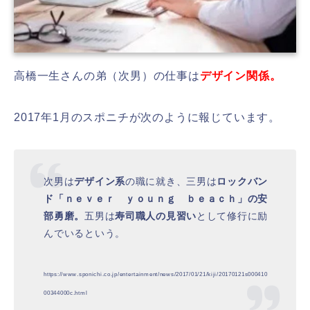
高橋一生さんの弟（次男）の仕事は
デザイン関係。
2017年1月のスポニチが次のように報じています。
次男は
デザイン系
の職に就き、三男は
ロックバン
ド「ｎｅｖｅｒ ｙｏｕｎｇ ｂｅａｃｈ」の安
部勇磨。
五男は
寿司職人の見習い
として修行に励
んでいるという。
https://www.sponichi.co.jp/entertainment/news/2017/01/21/kiji/20170121s000410
00344000c.html