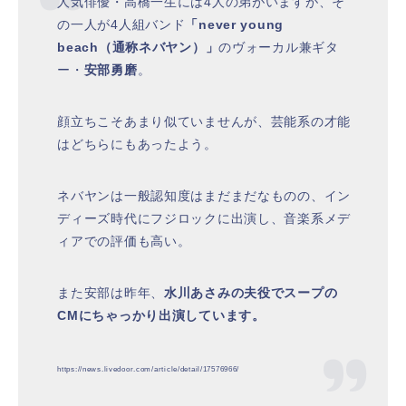
人気俳優・高橋一生には4人の弟がいますが、そ
の一人が4人組バンド
「never young
beach（通称ネバヤン）」
のヴォーカル兼ギタ
ー・
安部勇磨
。
顔立ちこそあまり似ていませんが、芸能系の才能
はどちらにもあったよう。
ネバヤンは一般認知度はまだまだなものの、イン
ディーズ時代にフジロックに出演し、音楽系メデ
ィアでの評価も高い。
また安部は昨年、
水川あさみの夫役でスープの
CMにちゃっかり出演しています。
https://news.livedoor.com/article/detail/17576966/