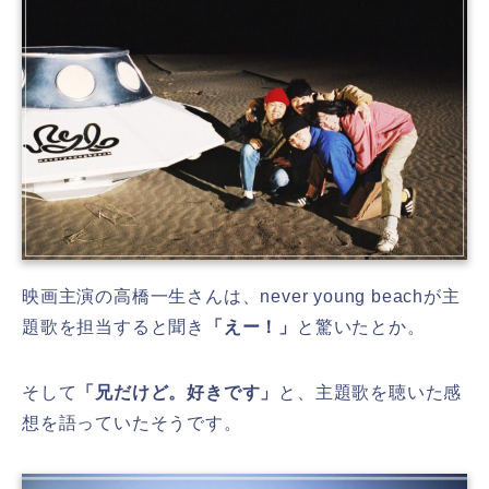
映画主演の高橋一生さんは、never young beachが主
題歌を担当すると聞き
「えー！」
と驚いたとか。
そして
「兄だけど。好きです」
と、主題歌を聴いた感
想を語っていたそうです。