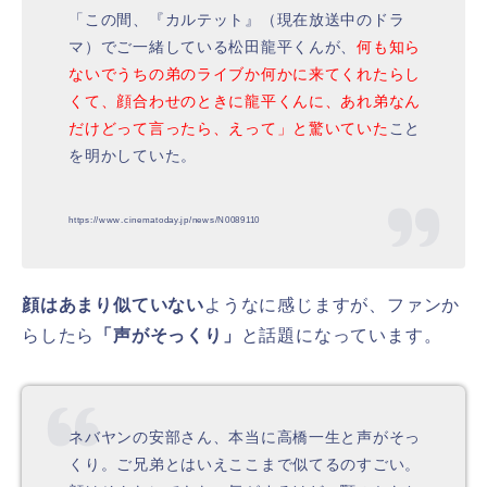
「この間、『カルテット』（現在放送中のドラ
マ）でご一緒している松田龍平くんが、
何も知ら
ないでうちの弟のライブか何かに来てくれたらし
くて、顔合わせのときに龍平くんに、あれ弟なん
だけどって言ったら、えって」と驚いていた
こと
を明かしていた。
https://www.cinematoday.jp/news/N0089110
顔はあまり似ていない
ようなに感じますが、ファンか
らしたら
「
声がそっくり」
と話題になっています。
ネバヤンの安部さん、本当に高橋一生と声がそっ
くり。ご兄弟とはいえここまで似てるのすごい。