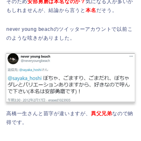
そのため
安部勇磨は本名なのか？
気になる人が多いか
もしれませんが、結論から言うと
本名
だそう。
never young beachのツイッターアカウントで以前こ
のような呟きがありました。
高橋一生さんと苗字が違いますが、
異父兄弟
なので納
得です。