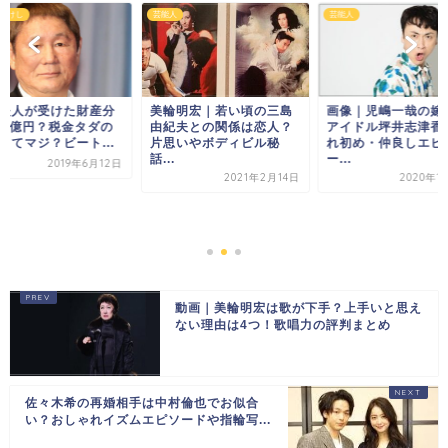
たけし
芸能人
芸能人
夫人が受けた財産分
美輪明宏｜若い頃の三島
画像｜児嶋一哉の嫁
00億円？税金タダの
由紀夫との関係は恋人？
アイドル坪井志津香
ってマジ？ビート...
片思いやボディビル秘
れ初め・仲良しエピ
話...
ー...
2019年6月12日
2021年2月14日
2020年1
動画｜美輪明宏は歌が下手？上手いと思え
ない理由は4つ！歌唱力の評判まとめ
佐々木希の再婚相手は中村倫也でお似合
い？おしゃれイズムエピソードや指輪写...