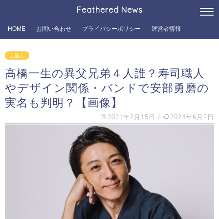
Feathered News
HOME
お問い合わせ
プライバシーポリシー
運営者情報
芸能人
高橋一生の異父兄弟４人誰？寿司職人
やデザイン関係・バンドで安部勇磨の
実名も判明？【画像】
2021年2月15日
/
2024年6月2日