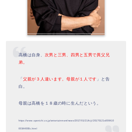
高橋は自身、
次男と三男、四男と五男で異父兄
弟。
「
父親が３人違います。母親が１人です
」と告
白。
母親は高橋を１８歳の時に生んだという。
https://www.sponichi.co.jp/entertainment/news/2017/01/21/kiji/20170121s000410
00344000c.html