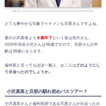
画像引用：https://haisha-yoyaku.jp/bun2sdental/detail/index/id/y100001174/tab/4/
とても爽やかな印象でイケメンな旦那さんですよね。
妻の小沢真珠より
８歳年下
という畠山佳大さん。
2024年現在小沢さんは46歳ですので、旦那さんの年
齢は38歳になります。
歯科医と言ってもほぼ一般人。お二人は
どのようにし
て出会ったのでしょうか。
小沢真珠と旦那の馴れ初めバスツアー？
小沢真珠さんと歯科医師である旦那さんが出会ったの