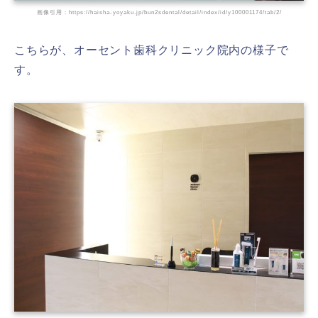
画像引用：https://haisha-yoyaku.jp/bun2sdental/detail/index/id/y100001174/tab/2/
こちらが、オーセント歯科クリニック院内の様子で
す。