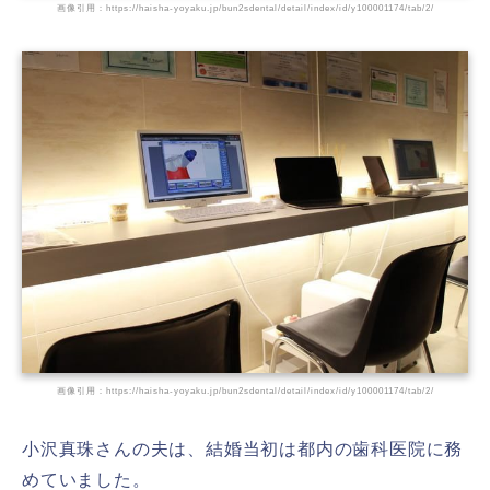
画像引用：https://haisha-yoyaku.jp/bun2sdental/detail/index/id/y100001174/tab/2/
画像引用：https://haisha-yoyaku.jp/bun2sdental/detail/index/id/y100001174/tab/2/
小沢真珠さんの夫は、結婚当初は都内の歯科医院に務
めていました。