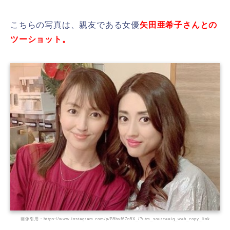
こちらの写真は、親友である女優
矢田亜希子さんとの
ツーショット。
画像引用：https://www.instagram.com/p/B5bvf67n5X_/?utm_source=ig_web_copy_link