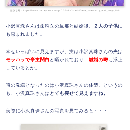
画像引用：https://www.instagram.com/p/CG6w9e1HX4a/?utm_source=ig_web_copy_link
小沢真珠さんは歯科医の旦那と結婚後、
２人の子供
に
も恵まれました。
幸せいっぱいに見えますが、実は小沢真珠さんの夫は
モラハラで亭主関白
と囁かれており、
離婚の噂
も浮上
しているとか。
噂の発端となったのは小沢真珠さんの体型。というの
も、小沢真珠さんは
とても痩せて見えますね。
実際に小沢真珠さんの写真を見てみると・・・