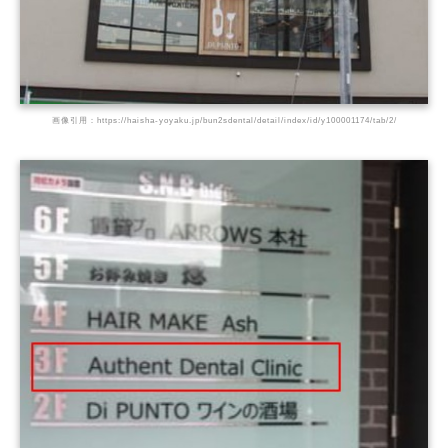
画像引用：https://haisha-yoyaku.jp/bun2sdental/detail/index/id/y100001174/tab/2/