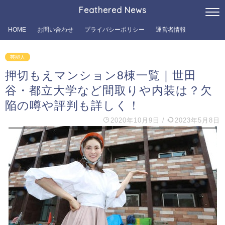
Feathered News
HOME
お問い合わせ
プライバシーポリシー
運営者情報
芸能人
押切もえマンション8棟一覧｜世田
谷・都立大学など間取りや内装は？欠
陥の噂や評判も詳しく！
2020年10月9日
/
2023年5月8日