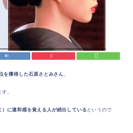
位を獲得した石原さとみさん
。
ます。
じ）に違和感を覚える人が続出している
というので