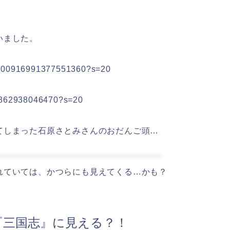
いました。
s/1300916991377551360?s=20
812862938046470?s=20
てしまった石原さとみさんのおだんご頭…
れていては、かつらにも見えてくる…かも？
『三国志』に見える？！