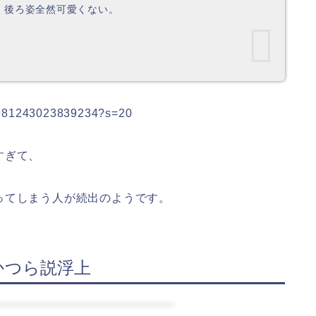
。後ろ姿全然可愛くない。
298981243023839234?s=20
すぎて、
ってしまう人が続出のようです。
かつら説浮上