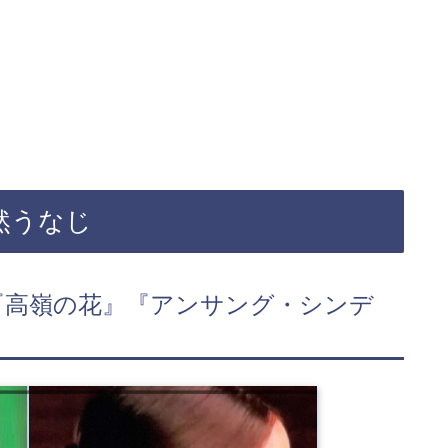
然うなじ
『高嶺の花』『アンサング・シンデ