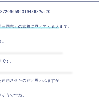
/1288720965963194368?s=20
『三国志』の武将に見えてくる人
まで。
は…
画です。
を連想させたのだと思われますが
りそうですね。