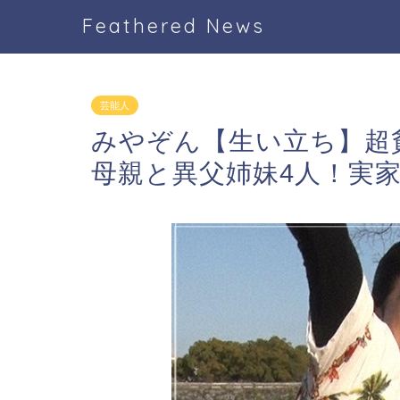
Feathered News
芸能人
みやぞん【生い立ち】超
母親と異父姉妹4人！実