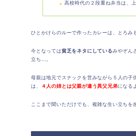
高校時代の２段重ね弁当は、
ひとかけらのルーで作ったカレーは、とろみ
今となっては
貧乏をネタにしている
みやぞん
立ち…。
母親は地元でスナックを営みながら５人の子
は、
４人の姉とは父親が違う異父兄弟
になる
ここまで聞いただけでも、複雑な生い立ちを