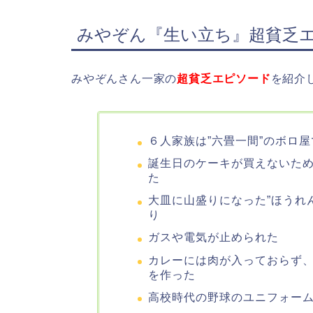
みやぞん『生い立ち』超貧乏
みやぞんさん一家の
超貧乏エピソード
を紹介
６人家族は”六畳一間”のボロ
誕生日のケーキが買えないため
た
大皿に山盛りになった”ほうれ
り
ガスや電気が止められた
カレーには肉が入っておらず
を作った
高校時代の野球のユニフォー