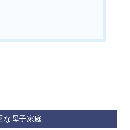
人
乏な母子家庭