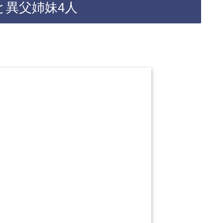
と異父姉妹4人