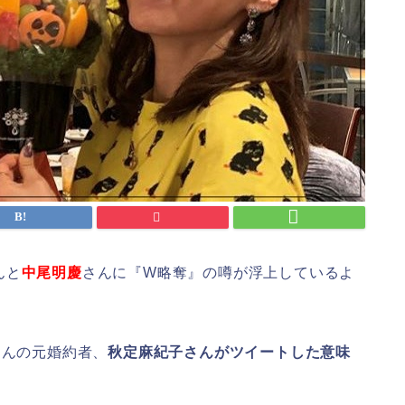
んと
中尾明慶
さんに『W略奪』の噂が浮上しているよ
さんの元婚約者、
秋定麻紀子さんがツイートした意味