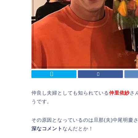
仲良し夫婦としても知られている
仲里依紗
さ
うです。
その原因となっているのは旦那(夫)中尾明慶
深なコメント
なんだとか！