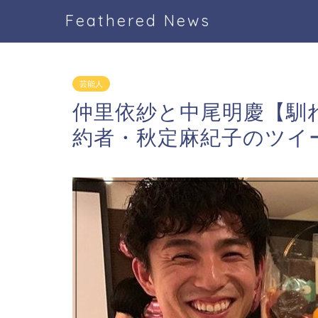
Feathered News
芸能人
仲里依紗と中尾明慶【馴
約者・秋定麻紀子のツイ