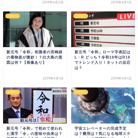
2019年4月2日
2019年4月1日
お役立ち
お役立ち
新元号「令和」有識者の宮崎緑
新元号「令和」ローマ字表記は
の着物姿が微妙！？白大島の意
L・R どっち？令和18年はR18
図は何？【画像あり】
でトレンド入り！ネットの反応
は？
2019年4月1日
2019年4月1日
お役立ち
お役立ち
新元号「令和」で初めて使われ
宇宙エレベーターの完成予定
た漢字「令」の意味や由来は？
は？費用は？気になる地球ステ