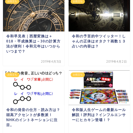
お役立ち
お役立ち
令和早見表｜西暦変換は＋
令和の予言的中ツイッター！し
018・平成換算は－30の計算方
ゃんの正体はオタク？画数１３
法が便利！令和元年はいつから
占いの内容は？
いつまで？
2019年4月3日
2019年4月2日
お役立ち
お役立ち
令和の発音の仕方・読み方は？
令和版人生ゲームの最新ルール
頭高アクセントが多数派！
解説！評判は？インフルエンサ
NHKのイントネーションに注
ーにヒカキン登場！？
目。