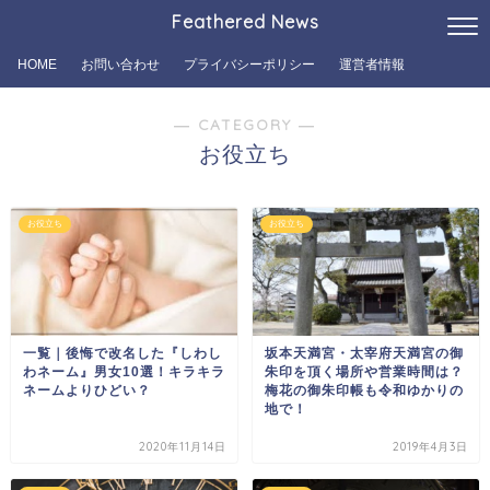
Feathered News
HOME
お問い合わせ
プライバシーポリシー
運営者情報
― CATEGORY ―
お役立ち
お役立ち
お役立ち
坂本天満宮・太宰府天満宮の御
一覧｜後悔で改名した『しわし
朱印を頂く場所や営業時間は？
わネーム』男女10選！キラキラ
梅花の御朱印帳も令和ゆかりの
ネームよりひどい？
地で！
2020年11月14日
2019年4月3日