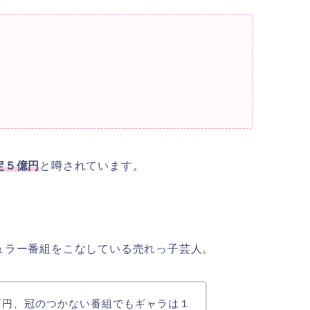
定５億円
と噂されています。
ュラー番組をこなしている売れっ子芸人。
万円、冠のつかない番組でもギャラは１