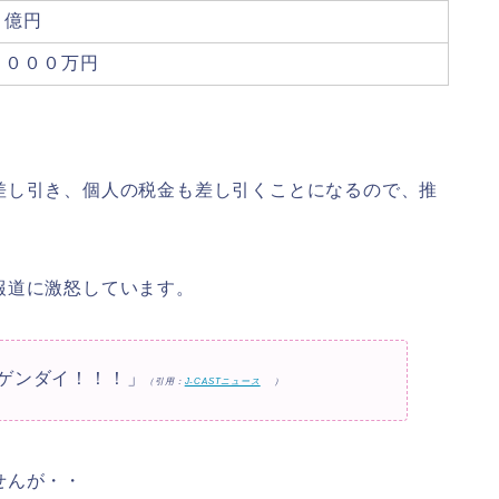
２億円
３０００万円
差し引き、個人の税金も差し引くことになるので、推
報道に激怒しています。
ゲンダイ！！！」
（引用：
J-CASTニュース
）
せんが・・