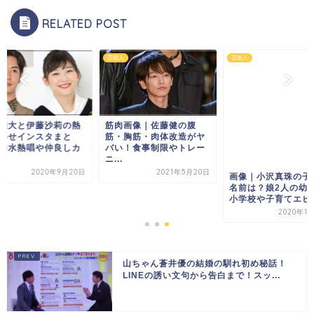
RELATED POST
芸能人
芸能人
雄大と伊藤沙莉の熱
筋肉画像｜佐藤健の腹
わせインスタまと
筋・胸筋・肉体改造がヤ
香水熱唱や仲良しカ
バい！食事制限やトレー
ニ...
2020年9月20日
2021年5月20日
画像｜小沢真珠の子
名前は？娘2人の幼
小学校や子育てエピソ.
2020年11
山ちゃん蒼井優の結婚の馴れ初め秘話！
LINEの誘い文句から告白まで！スッ...