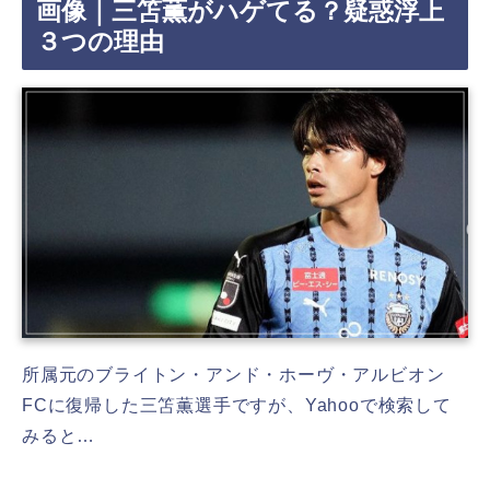
画像｜三笘薫がハゲてる？疑惑浮上
３つの理由
所属元のブライトン・アンド・ホーヴ・アルビオン
FCに復帰した三笘薫選手ですが、Yahooで検索して
みると…