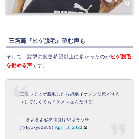
三笘薫『ヒゲ脱毛』望む声も
そして、髪型の変更希望以上に多かったのが
ヒゲ脱毛
を勧める声
です。
三笘ってヒゲ脱毛したら超絶イケメンな気がする
（してなくてもイケメンなんだけど
— きよきよ@友達ほぼやばそう🤟
(@kyokyo1989)
April 3, 2021