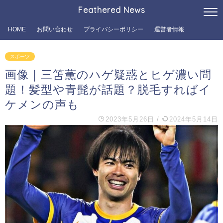
Feathered News
HOME
お問い合わせ
プライバシーポリシー
運営者情報
スポーツ
画像｜三笘薫のハゲ疑惑とヒゲ濃い問
題！髪型や青髭が話題？脱毛すればイ
ケメンの声も
2023年5月26日
/
2024年5月14日