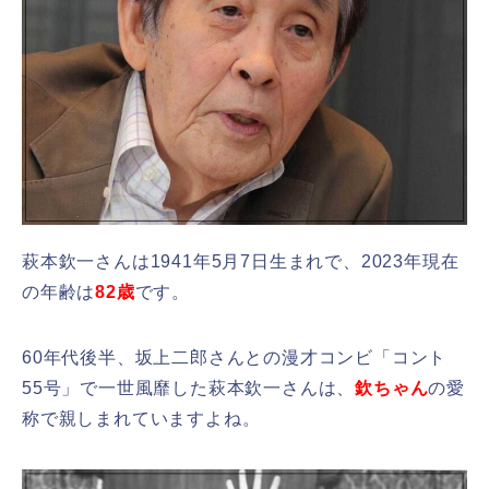
萩本欽一さんは1941年5月7日生まれで、2023年現在
の年齢は
82歳
です。
60年代後半、坂上二郎さんとの漫才コンビ「コント
55号」で一世風靡した萩本欽一さんは、
欽ちゃん
の愛
称で親しまれていますよね。