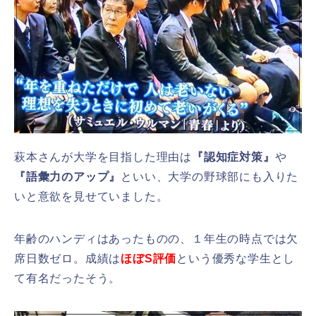
萩本さんが大学を目指した理由は
『認知症対策』
や
『語彙力のアップ』
といい、大学の野球部にも入りた
いと意欲を見せていました。
年齢のハンディはあったものの、１年生の時点では欠
席日数ゼロ。成績は
ほぼS評価
という優秀な学生とし
て有名だったそう。