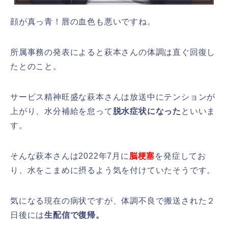
顔が真っ青！唇の血色も悪いですね。
所属事務の発表によると萩本さんの体調は直ぐ回復し
たとのこと。
サービス精神旺盛な萩本さんは放送中にテンションが
上がり、水分補給を怠って
脱水症状になった
といいま
す。
そんな萩本さんは2022年7月に
脳梗塞
を発症してお
り、水をこまめに摂るよう気を付けていたそうです。
気になる現在の病状ですが、体調不良で搬送された２
日後には
生配信で復帰。