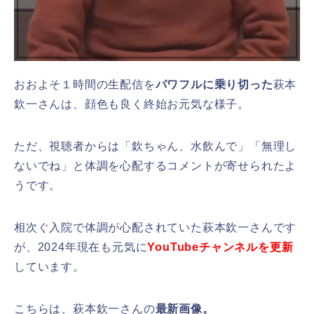
おおよそ１時間の生配信を
パワフルに乗り切った
萩本
欽一さんは、顔色も良く終始お元気な様子。
ただ、視聴者からは「欽ちゃん、水飲んで」「無理し
ないでね」と体調を心配するコメントが寄せられたよ
うです。
相次ぐ入院で体調が心配されていた萩本欽一さんです
が、2024年現在も元気に
YouTubeチャンネルを更新
しています。
こちらは、萩本欽一さんの
最新画像。