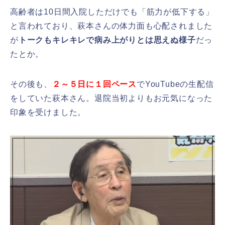
高齢者は10日間入院しただけでも「筋力が低下する」
と言われており、萩本さんの体力面も心配されました
が
トークもキレキレで病み上がりとは思えぬ様子
だっ
たとか。
その後も、
２～５日に１回ペース
でYouTubeの生配信
をしていた萩本さん。退院当初よりもお元気になった
印象を受けました。