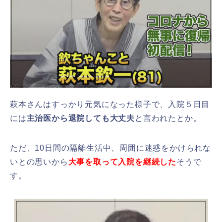
萩本さんはすっかり元気になった様子で、入院５日目
には
主治医から退院しても大丈夫
と言われたとか。
ただ、10日間の隔離生活中、周囲に迷惑をかけられな
いとの思いから
大事を取って入院を継続した
そうで
す。