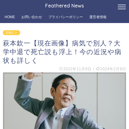
Feathered News
HOME
お問い合わせ
プライバシーポリシー
運営者情報
芸能人２
萩本欽一【現在画像】病気で別人？大
学中退で死亡説も浮上！今の近況や病
状も詳しく
2022年11月8日
/
2024年2月9日