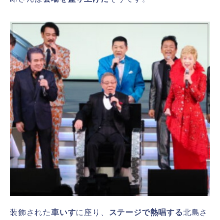
装飾された
車いす
に座り、
ステージで熱唱する
北島さ