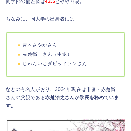
同学部の
偏差値は
42.5
とやや容易。
ちなみに、同大学の出身者には
青木さやかさん
赤楚衛二さん（中退）
じゅんいちダビッドソンさん
などの有名人がおり、2024年現在は俳優・赤楚衛二
さんの父親である
赤楚治之さんが学長を務めていま
す。