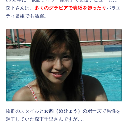
森下さんは、
多くのグラビアで表紙を飾ったり
バラエ
ティ番組でも活躍。
抜群のスタイルと
女豹（めひょう）のポーズ
で男性を
魅了していた森下千里さんですが…。