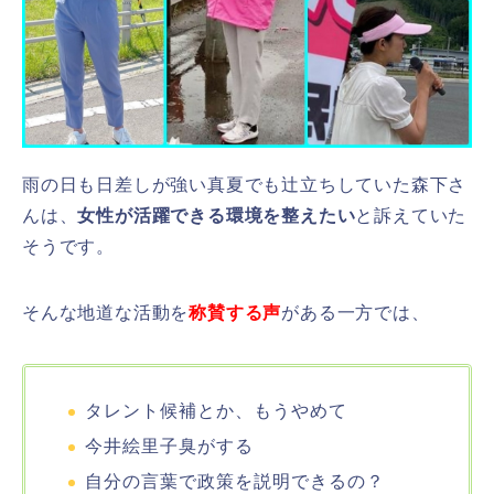
雨の日も日差しが強い真夏でも辻立ちしていた森下さ
んは、
女性が活躍できる環境を整えたい
と訴えていた
そうです。
そんな地道な活動を
称賛する声
がある一方では、
タレント候補とか、もうやめて
今井絵里子臭がする
自分の言葉で政策を説明できるの？