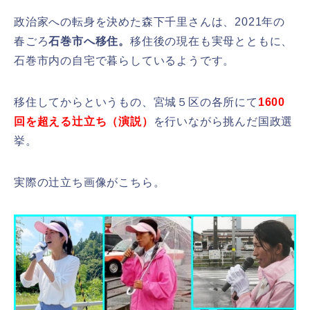
政治家への転身を決めた森下千里さんは、2021年の
春ごろ
石巻市へ移住。
移住後の現在も実母とともに、
石巻市内の自宅で暮らしているようです。
移住してからというもの、宮城５区の各所にて
1600
回を超える辻立ち（演説）
を行いながら挑んだ国政選
挙。
実際の辻立ち画像がこちら。