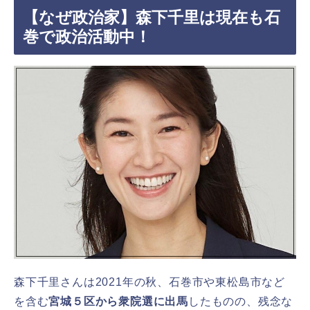
【なぜ政治家】森下千里は現在も石
巻で政治活動中！
森下千里さんは2021年の秋、石巻市や東松島市など
を含む
宮城５区から衆院選に出馬
したものの、残念な