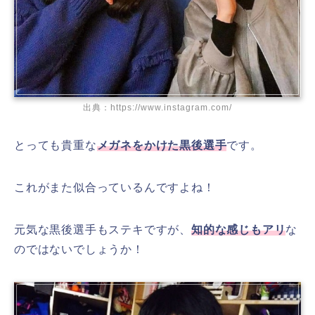
出典：https://www.instagram.com/
とっても貴重な
メガネをかけた黒後選手
です。
これが
また
似合っているんですよね！
元気な黒後選手もステキですが、
知的な感じもアリ
な
のではないでしょうか！