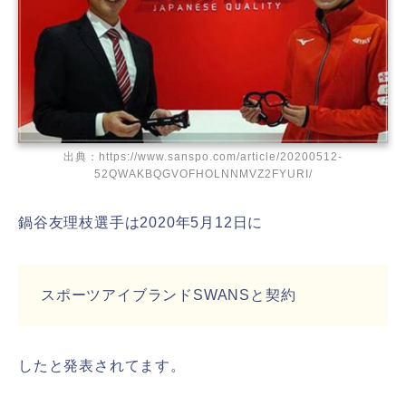
出典：https://www.sanspo.com/article/20200512-
52QWAKBQGVOFHOLNNMVZ2FYURI/
鍋谷友理枝選手は2020年5月12日に
スポーツアイブランドSWANSと契約
したと発表されてます。