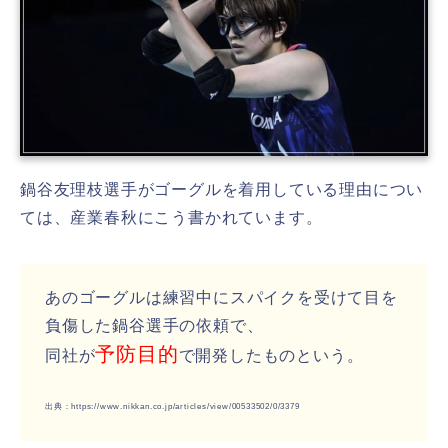
鍋谷友理枝選手がゴーグルを着用している理由につい
ては、産業春秋にこう書かれています。
あのゴーグルは練習中にスパイクを受けて目を
負傷した鍋谷選手の依頼で、
予防目的
同社が
で開発したものという。
出典：https://www.nikkan.co.jp/articles/view/00533502/0/3379