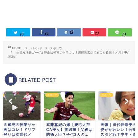
HOME
トレンド
スポーツ
鍋谷友理枝ゴーグル理由は怪我のトラウマ？網膜振盪症で右目を負傷！メガネ姿が
話題に
RELATED POST
ツ
スポーツ
スポーツ
ン５歳児の神業サッ
武藤嘉紀の嫁【慶応大卒
画像｜田代佳奈美の
動画はコレ！ドリブ
CA美女】渡辺輝！父親は
姿がかわいい！公式
壁登りは次世代メ
防衛大臣？子供3人の...
スタどれ？中学・高