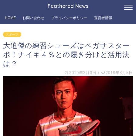
Feathered News
HOME
お問い合わせ
プライバシーポリシー
運営者情報
スポーツ
大迫傑の練習シューズはペガサスター
ボ！ナイキ４％との履き分けと活用法
は？
2019年3月3日
/
2019年8月5日