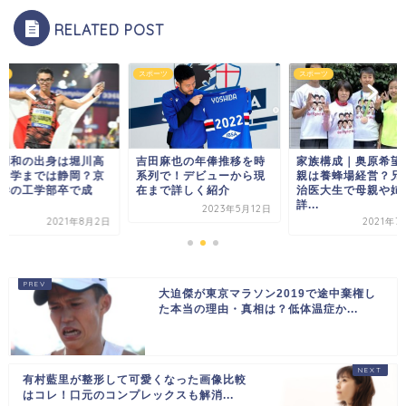
RELATED POST
ツ
スポーツ
スポーツ
利和の出身は堀川高
吉田麻也の年俸推移を時
家族構成｜奥原希望
中学までは静岡？京
系列で！デビューから現
親は養蜂場経営？兄
学の工学部卒で成
在まで詳しく紹介
治医大生で母親や姉
詳...
2023年5月12日
2021年8月2日
2021年7
大迫傑が東京マラソン2019で途中棄権し
た本当の理由・真相は？低体温症か...
有村藍里が整形して可愛くなった画像比較
はコレ！口元のコンプレックスも解消...