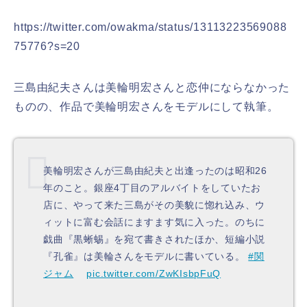
https://twitter.com/owakma/status/13113223569088
75776?s=20
三島由紀夫さんは美輪明宏さんと恋仲にならなかった
ものの、作品で美輪明宏さんをモデルにして執筆。
美輪明宏さんが三島由紀夫と出逢ったのは昭和26
年のこと。銀座4丁目のアルバイトをしていたお
店に、やって来た三島がその美貌に惚れ込み、ウ
ィットに富む会話にますます気に入った。のちに
戯曲『黒蜥蜴』を宛て書きされたほか、短編小説
『孔雀』は美輪さんをモデルに書いている。
#関
ジャム
pic.twitter.com/ZwKIsbpFuQ