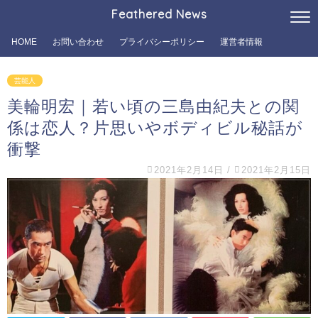
Feathered News
HOME
お問い合わせ
プライバシーポリシー
運営者情報
芸能人
美輪明宏｜若い頃の三島由紀夫との関
係は恋人？片思いやボディビル秘話が
衝撃
2021年2月14日
/
2021年2月15日