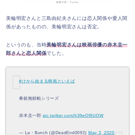
画像引用：Twitter
美輪明宏さんと三島由紀夫さんには恋人関係や愛人関
係があったものの、美輪明宏さんは否定。
というのも、当時
美輪明宏さんは映画俳優の赤木圭一
郎さんと恋人関係
でした。
#けから始まる映画といえば
拳銃無頼帖シリーズ
赤木圭一郎
pic.twitter.com/h39eOf9UOW
— La・Bunch (@DeadEnd0092)
May 3, 2020