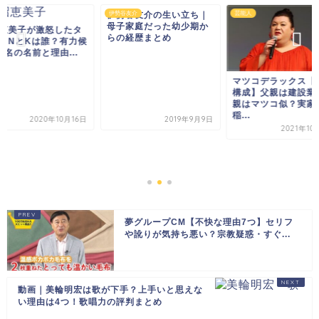
伊勢谷友介の生い立ち｜
伊勢谷友介
芸能人
母子家庭だった幼少期か
恵美子が激怒したタ
らの経歴まとめ
トNとKは誰？有力候
5名の名前と理由...
マツコデラックス【
構成】父親は建設業
親はマツコ似？実家
稲...
2020年10月16日
2019年9月9日
2021年10
夢グループCM【不快な理由7つ】セリフ
や訛りが気持ち悪い？宗教疑惑・すぐ...
動画｜美輪明宏は歌が下手？上手いと思えな
い理由は4つ！歌唱力の評判まとめ