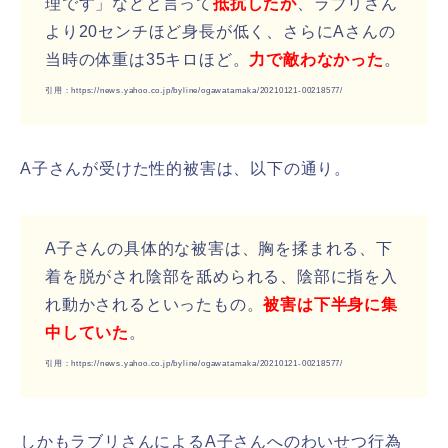
理です」などと言って
抵抗したが
、ラブリさん
より20センチほど身長が低く、さらにAさんの
当時の体重は35キロほど。
力で敵わなかった
。
引用：https://news.yahoo.co.jp/byline/ogawatamaka/20210121-00218577/
A子さんが受けた性的被害は、以下の通り。
A子さんの具体的な被害は、胸を揉まれる、下
着を脱がされ陰部を舐められる、陰部に指を入
れ動かされるといったもの。
被害は下半身に集
中していた
。
引用：https://news.yahoo.co.jp/byline/ogawatamaka/20210121-00218577/
しかもラブリさんによるA子さんへのわいせつ行為