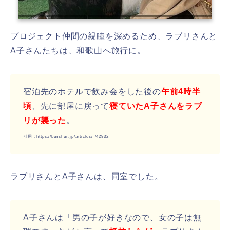
プロジェクト仲間の親睦を深めるため、ラブリさんと
A子さんたちは、和歌山へ旅行に。
宿泊先のホテルで飲み会をした後の
午前4時半
頃
、先に部屋に戻って
寝ていたA子さんをラブ
リが襲った
。
引用：https://bunshun.jp/articles/-/42932
ラブリさんとA子さんは、同室でした。
A子さんは「男の子が好きなので、女の子は無