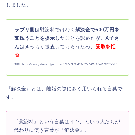
しました。
ラブリ側は
慰謝料ではなく
解決金で500万円を
支払うことを提示した
ことを認めたが、
A子さ
んは
きっちり捜査してもらうため、
受取を拒
否
。
引用：https://news.yahoo.co.jp/articles/1656c5226a277df85c3455c6fbef9562fffbfe2f
『解決金』とは、離婚の際に多く用いられる言葉で
す。
『慰謝料』という言葉はイヤ、という人たちが
代わりに使う言葉が『解決金』。