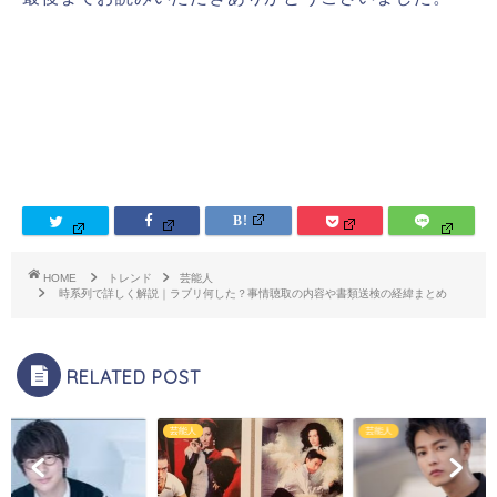
HOME
トレンド
芸能人
時系列で詳しく解説｜ラブリ何した？事情聴取の内容や書類送検の経緯まとめ
RELATED POST
人
芸能人
芸能人