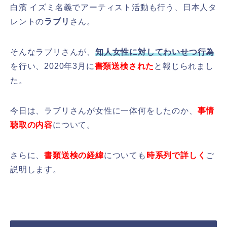
白濱 イズミ名義でアーティスト活動も行う、日本人タ
レントの
ラブリ
さん。
そんなラブリさんが、
知人女性に対してわいせつ行為
を行い、2020年3月に
書類送検された
と報じられまし
た。
今日は、ラブリさんが女性に一体何をしたのか、
事情
聴取の内容
について。
さらに、
書類送検の経緯
についても
時系列で詳しく
ご
説明します。