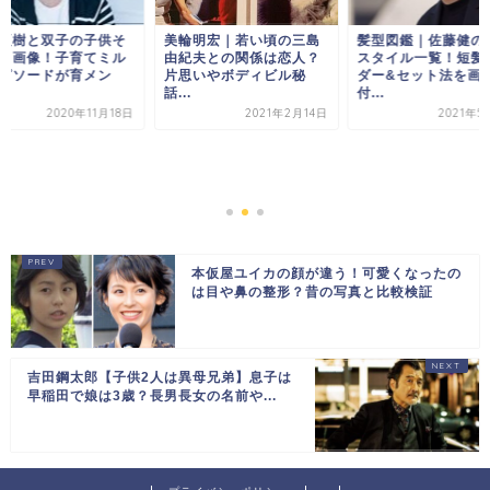
輪明宏｜若い頃の三島
髪型図鑑｜佐藤健のヘア
紀夫との関係は恋人？
スタイル一覧！短髪オー
思いやボディビル秘
ダー&セット法を画像
.
付...
2021年2月14日
2021年5月30日
花江夏樹と双子の
っくり画像！子育
クエピソードが育
す...
2020年1
本仮屋ユイカの顔が違う！可愛くなったの
は目や鼻の整形？昔の写真と比較検証
吉田鋼太郎【子供2人は異母兄弟】息子は
早稲田で娘は3歳？長男長女の名前や...