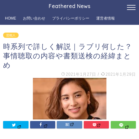
Feathered News
HOME
お問い合わせ
プライバシーポリシー
運営者情報
芸能人
時系列で詳しく解説｜ラブリ何した？
事情聴取の内容や書類送検の経緯まと
め
2021年1月27日
/
2021年1月29日