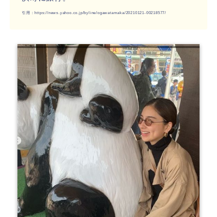
引用：https://news.yahoo.co.jp/byline/ogawatamaka/20210121-00218577/