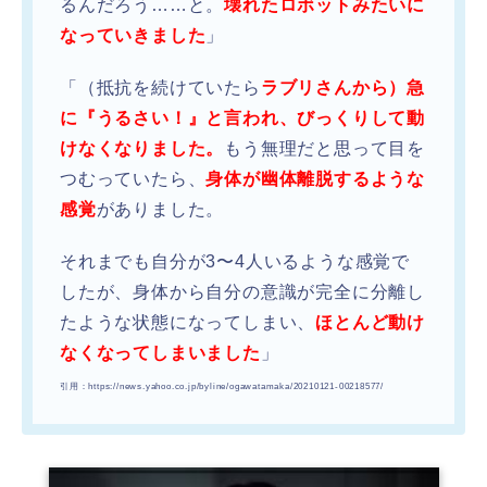
るんだろう……と。
壊れたロボットみたいに
なっていきました
」
「（抵抗を続けていたら
ラブリさんから）急
に『うるさい！』と言われ、びっくりして動
けなくなりました。
もう無理だと思って目を
つむっていたら、
身体が幽体離脱するような
感覚
がありました。
それまでも自分が3〜4人いるような感覚で
したが、身体から自分の意識が完全に分離し
たような状態になってしまい、
ほとんど動け
なくなってしまいました
」
引用：https://news.yahoo.co.jp/byline/ogawatamaka/20210121-00218577/