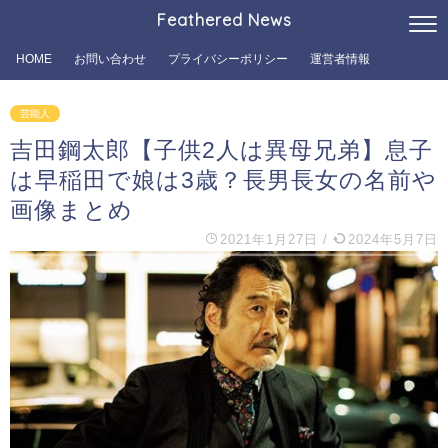
Feathered News
HOME
お問い合わせ
プライバシーポリシー
運営者情報
芸能人
吉田鋼太郎【子供2人は異母兄弟】息子
は早稲田で娘は3歳？長男長女の名前や
画像まとめ
2021年1月27日
/
2024年5月7日