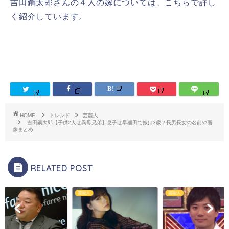
吉田鋼太郎さんの４人の嫁については、こちらで詳し
く紹介しています。
HOME
トレンド
芸能人
吉田鋼太郎【子供2人は異母兄弟】息子は早稲田で娘は3歳？長男長女の名前や画
像まとめ
RELATED POST
芸能人
芸能人