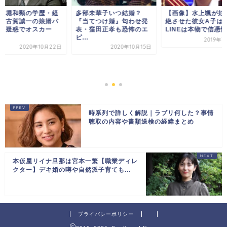
未華子いつ結婚？
【画像】水上颯が妊娠中
画像｜堀和顕の学歴
てつけ婚』匂わせ発
絶させた彼女A子は誰？
歴は？古賀誠一の娘
窪田正孝も恐怖のエ
LINEは本物で信憑性...
ワハラ疑惑でオスカ
主...
2019年7月10日
2020年10月15日
2020年10
時系列で詳しく解説｜ラブリ何した？事情
聴取の内容や書類送検の経緯まとめ
本仮屋リイナ旦那は宮本一繁【職業ディレ
クター】デキ婚の噂や自然派子育ても...
プライバシーポリシー