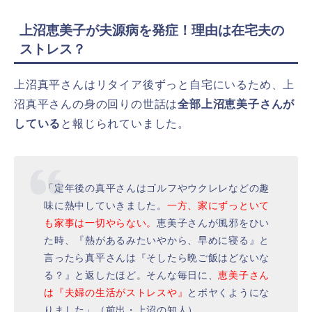
上沼恵美子が夫源病を発症！理由は在宅夫の
ストレス？
上沼真平さんはリタイア後ずっと自宅にいるため、上
沼真平さんの身の回りの世話は
全部上沼恵美子さんが
している
と報じられていました。
「定年後の真平さんはゴルフやウクレレなどの趣
味に熱中していきました。
一方、家にずっといて
も家事は一切やらない。
恵美子さんが風邪をひい
た時、『熱があるみたいやから、早めに寝る』と
言ったら真平さんは『そしたら晩ご飯はどないな
る？』と返したほど。そんな毎日に、
恵美子さん
は『夫婦の生活がストレスや』
とボヤくようにな
りました」（前出・上沼の知人）