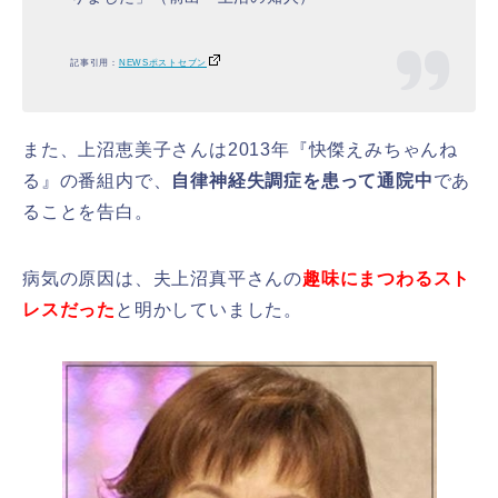
記事引用：
NEWSポストセブン
また、上沼恵美子さんは2013年『快傑えみちゃんね
る』の番組内で、
自律神経失調症を患って通院中
であ
ることを告白。
病気の原因は、夫上沼真平さんの
趣味にまつわるスト
レスだった
と明かしていました。