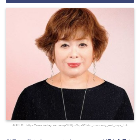
画像引用：https://www.instagram.com/p/B8fQxrVnjaS/?utm_source=ig_web_copy_link