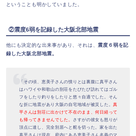
ということも明かしていました。
②震度6弱を記録した大阪北部地震
他にも決定的な出来事があり、それは、
震度６弱を記
録した大阪北部地震。
「その頃、恵美子さんの憤りとは裏腹に真平さん
はハワイや和歌山の別荘をたびたび訪れてはゴル
フをしたり釣りをしたりと悠々自適でした。そん
な折に地震があり大阪の自宅地域が被災した。
真
平さんは別荘に出かけて不在のまま、何日経って
も帰ってきませんでした。
さすがの彼女も怒りが
頂点に達し、完全別居へと舵を切った。家を出た
真平さんは現在、府内にある恵美子さん名義のマ