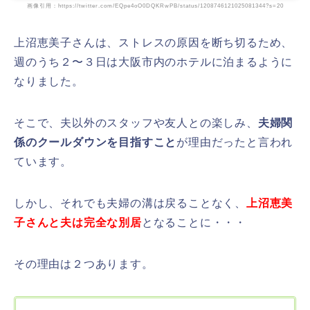
画像引用：https://twitter.com/EQpe4oO0DQKRwPB/status/1208746121025081344?s=20
上沼恵美子さんは、ストレスの原因を断ち切るため、
週のうち２〜３日は大阪市内のホテルに泊まるように
なりました。
そこで、夫以外のスタッフや友人との楽しみ、
夫婦関
係のクールダウンを目指すこと
が理由だったと言われ
ています。
しかし、それでも夫婦の溝は戻ることなく、
上沼恵美
子さんと夫は完全な別居
となることに・・・
その理由は２つあります。