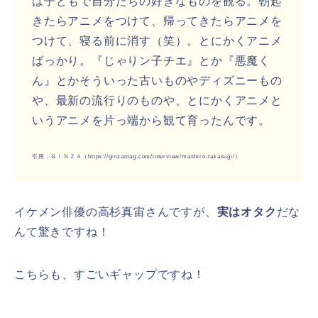
は子どもで自分たちの好きなものを観る。朝起
きたらアニメをつけて、帰ってきたらアニメを
つけて、寝る前に消す（笑）。とにかくアニメ
ばっかり。『じゃりン子チエ』とか『悪魔く
ん』とかそういった古いものやディズニーもの
や、最新の流行りのものや、とにかくアニメと
いうアニメを片っ端から観て育ったんです。
引用：ＧＩＮＺＡ（https://ginzamag.com/interview/mashiro-takasugi/）
イケメン俳優の高杉真宙さんですが、
実はオタク
だな
んて驚きですね！
こちらも、すごいギャップですね！