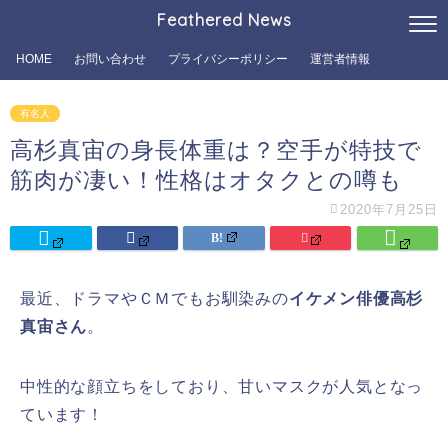
Feathered News
HOME
お問い合わせ
プライバシーポリシー
運営者情報
有名人
高杉真宙の身長体重は？空手が特技で
筋肉が凄い！性格はオタクとの噂も
2020年7月25日
最近、ドラマやＣＭでもお馴染みの
イケメン俳優高杉
真宙さん
。
中性的な顔立ちをしており、甘いマスクが人気となっ
ています！