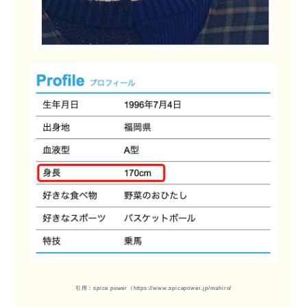
引用：spice power（https://www.spicepower.jp/mahiro/