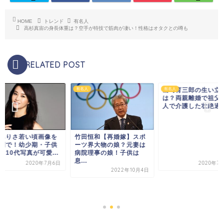
HOME
トレンド
有名人
高杉真宙の身長体重は？空手が特技で筋肉が凄い！性格はオタクとの噂も
RELATED POST
有名人
山崎育三郎の生い立
有名人
は？両親離婚で祖父
人で介護した壮絶過
ありさ若い頃画像を
竹田恒和【再婚嫁】スポ
列で！幼少期・子供
ーツ界大物の娘？元妻は
・10代写真が可愛...
病院理事の娘！子供は
息...
2020年7月6日
2020年7
2022年10月4日