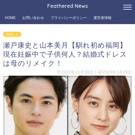
Feathered News
HOME
お問い合わせ
プライバシーポリシー
運営者情報
芸能人２
瀬戸康史と山本美月【馴れ初め福岡】
現在妊娠中で子供何人？結婚式ドレス
は母のリメイク！
2022年11月30日
/
2023年1月29日