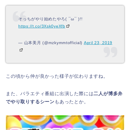
そっちがやり始めたやろ( ¯ω¯ )!!
https://t.co/3Xsk0yeXfb
— 山本美月 (@mzkymmtofficial)
April 23, 2019
この頃から仲が良かった様子が伝わりますね。
また、バラエティ番組に出演した際には
二人が博多弁
でやり取りするシーン
もあったとか。