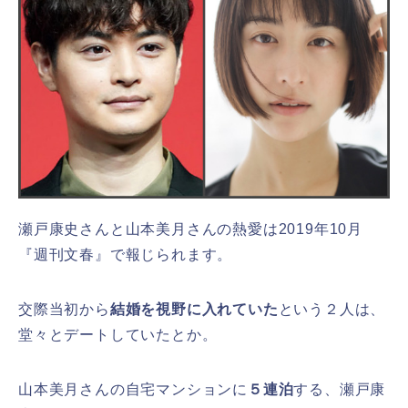
瀬戸康史さんと山本美月さんの熱愛は2019年10月
『週刊文春』で報じられます。
交際当初から
結婚を視野に入れていた
という２人は、
堂々とデートしていたとか。
山本美月さんの自宅マンションに
５連泊
する、瀬戸康