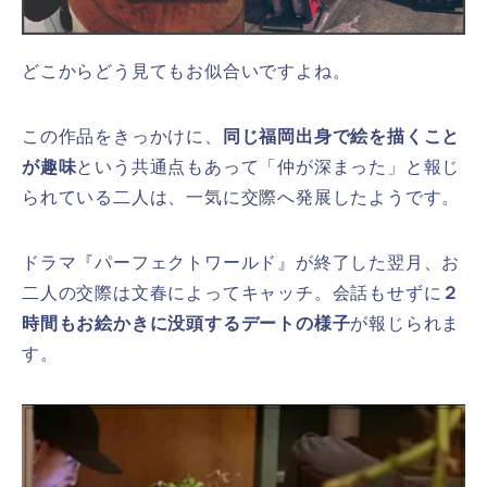
どこからどう見てもお似合いですよね。
この作品をきっかけに、
同じ福岡出身で絵を描くこと
が趣味
という共通点もあって「仲が深まった」と報じ
られている二人は、一気に交際へ発展したようです。
ドラマ『パーフェクトワールド』が終了した翌月
、お
二人の交際は文春によってキャッチ。会話もせずに
２
時間もお絵かきに没頭するデートの様子
が報じられま
す。