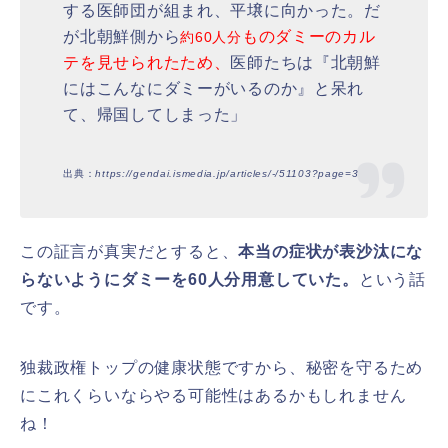
する医師団が組まれ、平壌に向かった。だ
が北朝鮮側から
ものダミーのカル
約60人分
テを見せられたため、
医師たちは『北朝鮮
にはこんなにダミーがいるのか』と呆れ
て、帰国してしまった」
出典：
https://gendai.ismedia.jp/articles/-/51103?page=3
この証言が真実だとすると、
本当の症状が表沙汰にな
らないようにダミーを60人分用意していた。
という話
です。
独裁政権トップの健康状態ですから、秘密を守るため
にこれくらいならやる可能性はあるかもしれません
ね！