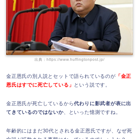
出典：https://www.huffingtonpost.jp/
金正恩氏の別人説とセットで語られているのが
「
金正
恩氏はすでに死亡している」
という説です。
金正恩氏が死亡しているから
代わりに影武者が表に出
てきているのではないか
、といった憶測ですね。
年齢的にはまだ30代とされる金正恩氏ですが、なぜ死