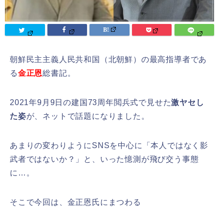
朝鮮民主主義人民共和国（北朝鮮）の最高指導者であ
る
金正恩
総書記。
2021年9月9日の建国73周年閲兵式で見せた
激ヤセし
た姿
が、ネットで話題になりました。
あまりの変わりようにSNSを中心に「
本人ではなく影
武者ではないか？」
と、いった憶測が飛び交う事態
に…。
そこで今回は、金正恩氏にまつわる