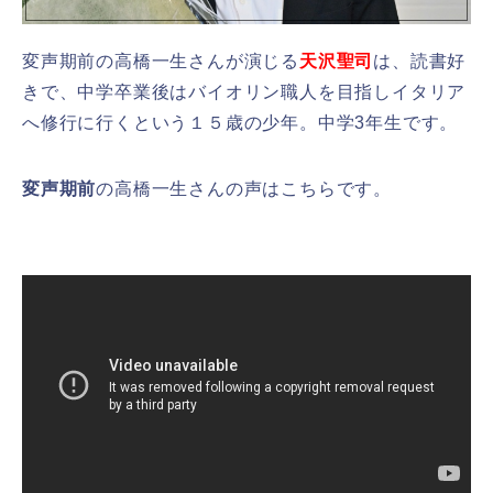
変声期前の高橋一生さんが演じる
天沢聖司
は、読書好
きで、中学卒業後はバイオリン職人を目指しイタリア
へ修行に行くという１５歳の少年。中学3年生です。
変声期前
の高橋一生さんの声はこちらです。