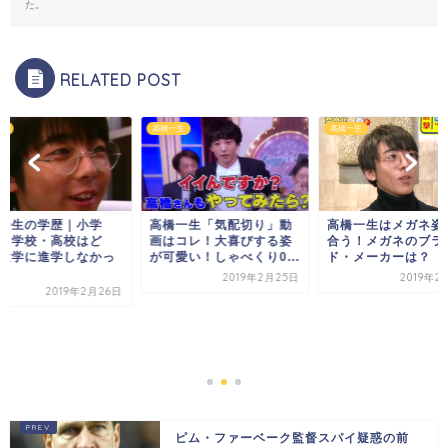
た。
RELATED POST
生
高橋一生
高橋一生
一生の学歴｜小学
高橋一生「気配切り」動
高橋一生はメガネ姿
中学校・高校はど
画はコレ！大喜びする姿
合う！メガネのブラ
大学に進学しなかっ
が可愛い！しゃべくり0...
ド・メーカーは？
..
2019年2月25日
2019年2
2019年2月26日
ピム・ファーベーク監督スパイ疑惑の前