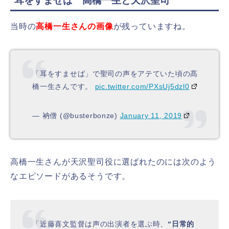
耳をすませば 高橋一生と天沢聖司
当時の
高橋一生さんの画像
が残っていますね。
「耳をすませば」で聖司の声をアテていた頃の髙
橋一生さんです。
pic.twitter.com/PXsUj5dzl0
— 衲僧 (@busterbonze)
January 11, 2019
高橋一生さんが天沢聖司役に選ばれたのには次のよう
なエピソードがあるそうです。
「近藤喜文監督は声の出演者を選ぶ時、
“日常的