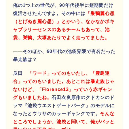
俺の1つ上の世代が、90年代後半に短期間だけ
復活させたんですよ。その中には
「巣鴨麗心愚
（とげぬき麗心愚）」とかいう、なかなかボキ
ャブラリーセンスのあるチームもあって、池
袋、巣鴨、大塚あたりでよく走ってました。
――そのほか、90年代の池袋界隈で有名だった
暴走族は？
瓜田
「ワード」ってのもいたし、「豊島連
合」ってのもいました。あとこれは暴走族じゃ
ないけど、「Florence13」っていう赤ギャン
グもいましたね。
石田衣良原作のクドカンのド
ラマ『池袋ウエストゲートパーク』のモデルに
なったとウワサのカラーギャングです。
そんな
ところでしょうか、池袋と聞いて、俺がパッと