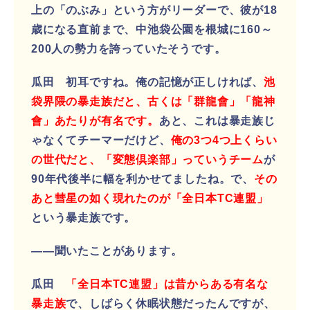
上の「のぶみ」という方がリーダーで、彼が18
歳になる直前まで、中池袋公園を根城に160～
200人の勢力を誇っていたそうです。
瓜田 初耳ですね。俺の記憶が正しければ、
池
袋界隈の暴走族だと、古くは「群龍會」「龍神
會」あたりが有名です。
あと、これは暴走族じ
ゃなくてチーマーだけど、
俺の3つ4つ上くらい
の世代だと、「変態倶楽部」っていうチーム
が
90年代後半に幅を利かせてましたね。で、
その
あと彗星の如く現れたのが「全日本TC連盟」
という暴走族です。
――聞いたことがあります。
瓜田
「全日本TC連盟」は昔からある有名な
暴走族
で、しばらく休眠状態だったんですが、