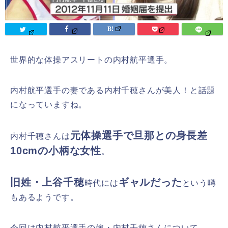
世界的な体操アスリートの内村航平選手。
内村航平選手の妻である内村千穂さんが美人！と話題
になっていますね。
元体操選手で旦那との身長差
内村千穂さんは
10cmの小柄な女性
。
旧姓・上谷千穂
ギャルだった
時代には
という噂
もあるようです。
今回は内村航平選手の嫁・内村千穂さんについて