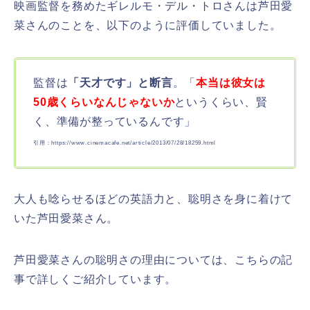
映画監督を務めたギレルモ・デル・トロさんは芦田愛
菜さんのことを、以下のように評価していました。
監督は
「天才です」と断言
。「
本当は彼女は
50歳くらいなんじゃないか
というくらい、賢
く、準備が整っているんです」
引用：https://www.cinemacafe.net/article/2013/07/28/18259.html
大人も唸らせるほどの英語力と、聡明さを身に着けて
いた芦田愛菜さん。
芦田愛菜さんの聡明さの理由については、こちらの記
事で詳しくご紹介しています。