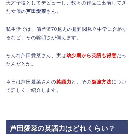
天才子役としてデビューし、数々の作品に出演してき
た女優の
芦田愛菜
さん。
私生活では、偏差値70越えの超難関私立中学に合格す
るなど、その聡明さが伺えます。
そんな芦田愛菜さん、実は
幼少期から英語も得意
だっ
たんだとか。
今日は芦田愛菜さんの
英語力
と、その
勉強方法
につい
て詳しくご紹介します。
芦田愛菜の英語力はどれくらい？