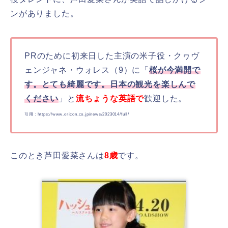
ンがありました。
PRのために初来日した主演の米子役・クヮヴ
ェンジャネ・ウォレス（9）に「
桜が今満開で
す。とても綺麗です。日本の観光を楽しんで
ください
」と
流ちょうな英語で
歓迎した。
引用：https://www.oricon.co.jp/news/2023014/full/
このとき芦田愛菜さんは
8歳
です。