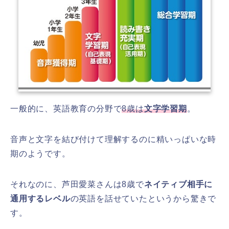
一般的に、英語教育の分野で
8歳は
文字学習期
。
音声と文字を結び付けて理解するのに精いっぱいな時
期のようです。
それなのに、芦田愛菜さんは8歳で
ネイティブ相手に
通用するレベル
の英語を話せていたというから驚きで
す。