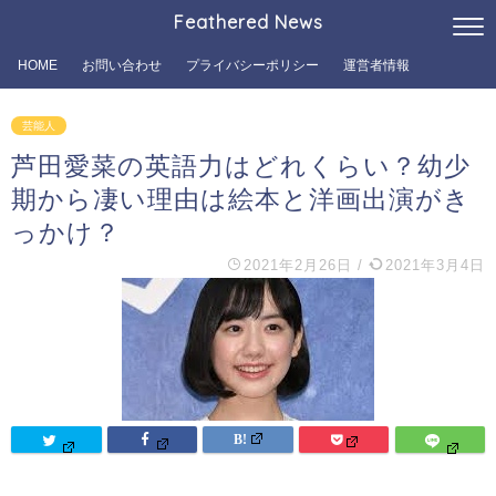
Feathered News
HOME
お問い合わせ
プライバシーポリシー
運営者情報
芸能人
芦田愛菜の英語力はどれくらい？幼少
期から凄い理由は絵本と洋画出演がき
っかけ？
2021年2月26日
/
2021年3月4日