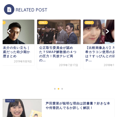
RELATED POST
芸能人
伊勢谷友介
取引委員会が認め
【比較画像あり】与田祐
SMAP解散後の４つ
希カラコン使用の反応
力！民放テレビ局
は？すっぴんとの比較を
チ...
2019年7月17日
2018年11月30日
伊勢谷友介の生い立
母子家庭だった幼少
らの経歴まとめ
2019年
芦田愛菜が聡明な理由は読書量？好きな本
や何冊読んでるか詳しく解説！