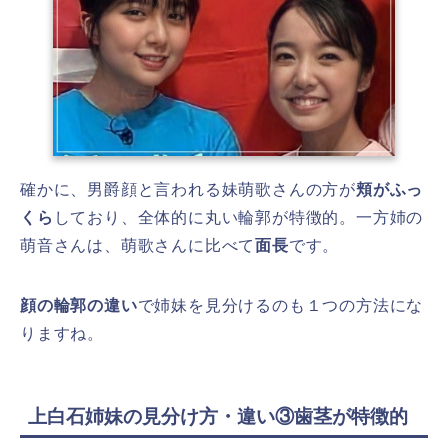
確かに、男爵顔と言われる妹萌歌さんの方が
頬がふっ
くら
しており、全体的に丸い輪郭が特徴的。一方姉の
萌音さんは、萌歌さんに比べて
面長
です。
顔の輪郭の違い
で姉妹を見分けるのも１つの方法にな
りますね。
上白石姉妹の見分け方・違い③歯茎が特徴的