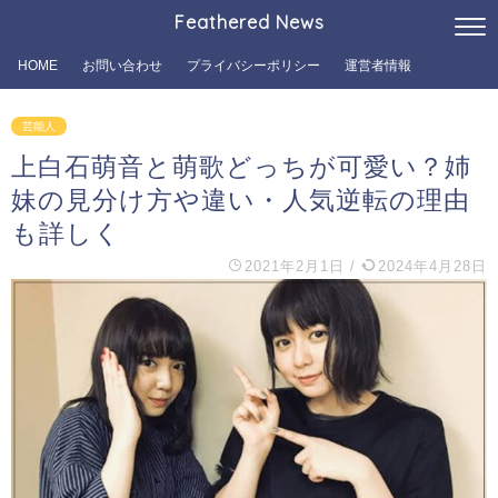
Feathered News
HOME
お問い合わせ
プライバシーポリシー
運営者情報
芸能人
上白石萌音と萌歌どっちが可愛い？姉
妹の見分け方や違い・人気逆転の理由
も詳しく
2021年2月1日
/
2024年4月28日