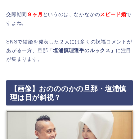
交際期間
９ヶ月
というのは、なかなかの
スピード婚
で
すよね。
SNSで結婚を発表した２人には多くの祝福コメントが
あがる一方、旦那
「塩浦慎理選手のルックス」
に注目
が集まります。
【画像】おのののかの旦那・塩浦慎
理は目が斜視？