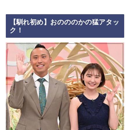
【馴れ初め】おのののかの猛アタッ
ク！