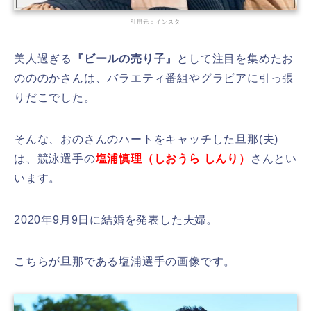
引用元：インスタ
美人過ぎる
『ビールの売り子』
として注目を集めたお
のののかさんは、バラエティ番組やグラビアに引っ張
りだこでした。
そんな、おのさんのハートをキャッチした旦那(夫)
は、
競泳選手の
塩浦慎理
（しおうら しんり）
さんとい
います。
2020年9月9日に結婚を発表した夫婦。
こちらが旦那である塩浦選手の画像です。