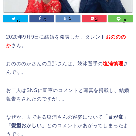
2020年9月9日に結婚を発表した、タレント
おののの
か
さん。
おのののかさんの旦那さんは、競泳選手の
塩浦慎理
さ
んです。
お二人はSNSに直筆のコメントと写真を掲載し、結婚
報告をされたのですが…。
なぜか、夫である塩浦さんの容姿について
「目が変」
「髪型おかしい」
とのコメントがあがってしまったよ
うです。