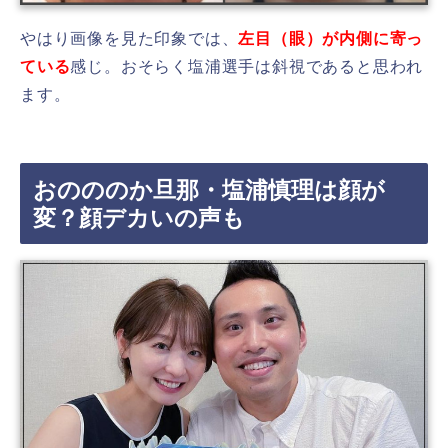
やはり画像を見た印象では、
左目（眼）が内側に寄っ
ている
感じ。おそらく塩浦選手は斜視であると思われ
ます。
おのののか旦那・塩浦慎理は顔が
変？顔デカいの声も