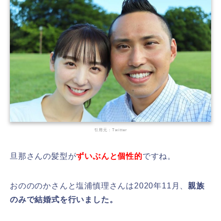
引用元：Twitter
旦那さんの髪型が
ずいぶんと個性的
ですね。
おのののかさんと塩浦慎理さんは2020年11月、
親族
のみで結婚式を行いました。