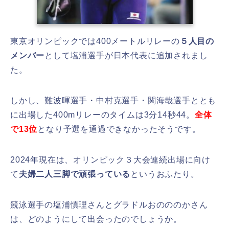
東京オリンピックでは400メートルリレーの
５人目の
メンバー
として塩浦選手が日本代表に追加されまし
た。
しかし、難波暉選手・中村克選手・関海哉選手ととも
に出場した400mリレーのタイムは3分14秒44。
全体
で13位
となり予選を通過できなかったそうです。
2024年現在は、オリンピック３大会連続出場に向け
て
夫婦二人三脚で頑張っている
というおふたり。
競泳選手の塩浦慎理さんとグラドルおのののかさん
は、どのようにして出会ったのでしょうか。