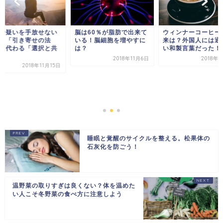
や疑いを手放せない
脳は60％が脂肪で出来て
ウィンナーコーヒー
。「引き寄せの法
いる！脳細胞を増やすに
来は？外国人には通
に代わる「選択と共
は？
い和製言葉だった！
2018年11月6日
2018年1
2018年11月15日
睡眠と覚醒のサイクルを整える。松果体の
石灰化を防ごう！
温野菜の取りすぎは良くない？体を温めた
い人こそ冬野菜の食べ方に注意しよう