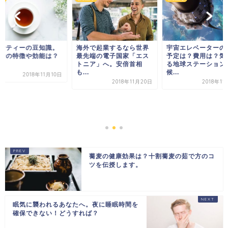
ナティーの豆知識。
海外で起業するなら世界
宇宙エレベーターの
ナの特徴や効能は？
最先端の電子国家「エス
予定は？費用は？気
トニア」へ。安倍首相
る地球ステーション
も...
候...
2018年11月10日
2018年11月20日
2018年11
蕎麦の健康効果は？十割蕎麦の茹で方のコ
ツを伝授します。
眠気に襲われるあなたへ。夜に睡眠時間を
確保できない！どうすれば？