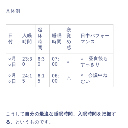
具体例
起
寝
日
入眠
床
睡眠
覚
日中パフォー
付
時間
時
時間
め
マンス
間
感
○月
○ 昼食後も
23:3
6:3
07:
○
0
0
00
○日
すっきり
○月
× 会議中ね
24:1
6:1
06:
△
5
5
00
○日
むい
こうして
自分の最適な睡眠時間、入眠時間を把握す
る、
というものです。