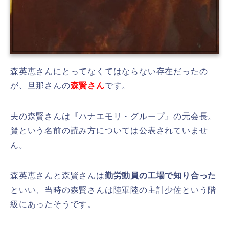
森英恵さんにとってなくてはならない存在だったの
が、旦那さんの
森賢さん
です。
夫の森賢さんは『ハナエモリ・グループ』の元会長。
賢という名前の読み方については公表されていませ
ん。
森英恵さんと森賢さんは
勤労動員の工場で知り合った
といい、当時の森賢さんは陸軍陸の主計少佐という階
級にあったそうです。