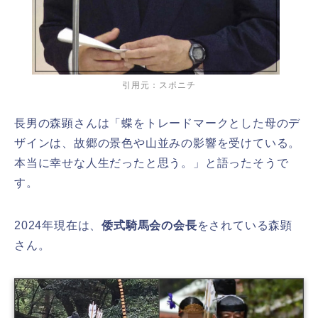
引用元：スポニチ
長男の森顕さんは「蝶をトレードマークとした母のデ
ザインは、故郷の景色や山並みの影響を受けている。
本当に幸せな人生だったと思う。」と語ったそうで
す。
2024年現在は、
倭
式
騎馬
会の会長
をされている森顕
さん。