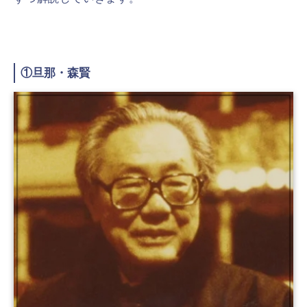
①旦那・森賢