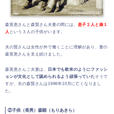
森英恵さんと森賢さん夫妻の間には、
息子２人と娘１
人
という３人の子供がいます。
夫の賢さんは女性が外で働くことに理解があり、妻の
森英恵さんを支え続けました。
森英恵さんご夫妻は、
日本でも欧米のようにファッシ
ョンが文化として認められるよう頑張っていた
そうで
すが、夫の森賢さんは1996年10月に亡くなりまし
た。
②子供（長男）森顕（もりあきら）